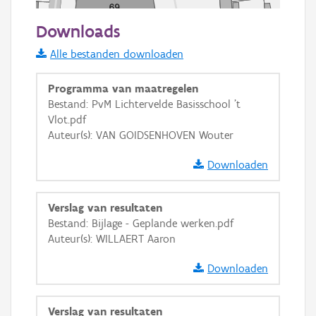
50 m
Downloads
Informatie Vlaanderen
Alle bestanden downloaden
i
Programma van maatregelen
Bestand: PvM Lichtervelde Basisschool 't
Vlot.pdf
+
−
Auteur(s): VAN GOIDSENHOVEN Wouter
Downloaden
Verslag van resultaten
Bestand: Bijlage - Geplande werken.pdf
Basis Lagen
Auteur(s): WILLAERT Aaron
OSM-Basiskaart
Downloaden
Ortho
GRB-Basiskaart
Verslag van resultaten