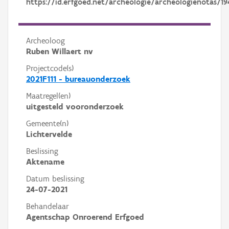
https://id.erfgoed.net/archeologie/archeologienotas/19
Archeoloog
Ruben Willaert nv
Projectcode(s)
2021F111 - bureauonderzoek
Maatregel(en)
uitgesteld vooronderzoek
Gemeente(n)
Lichtervelde
Beslissing
Aktename
Datum beslissing
24-07-2021
Behandelaar
Agentschap Onroerend Erfgoed