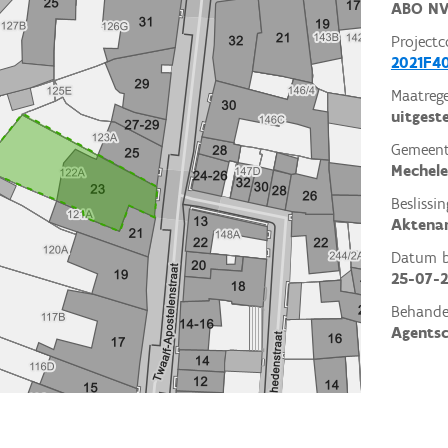
ABO N
Projectc
2021F4
Maatrege
uitgest
Gemeent
Mechel
Beslissin
Aktena
Datum be
25-07-2
Behande
Agents