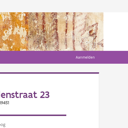
Aanmelden
enstraat 23
19451
oog