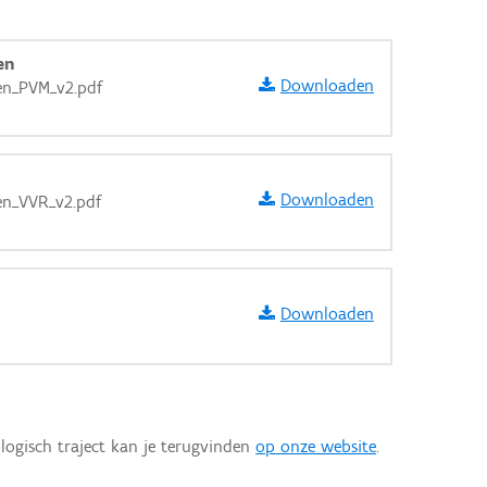
en
Downloaden
en_PVM_v2.pdf
Downloaden
en_VVR_v2.pdf
Downloaden
aarden
logisch traject kan je terugvinden
op onze website
.