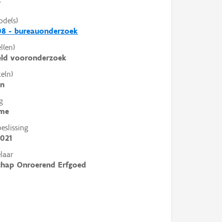
V
ode(s)
08 - bureauonderzoek
l(en)
eld vooronderzoek
e(n)
en
g
me
slissing
021
laar
chap Onroerend Erfgoed