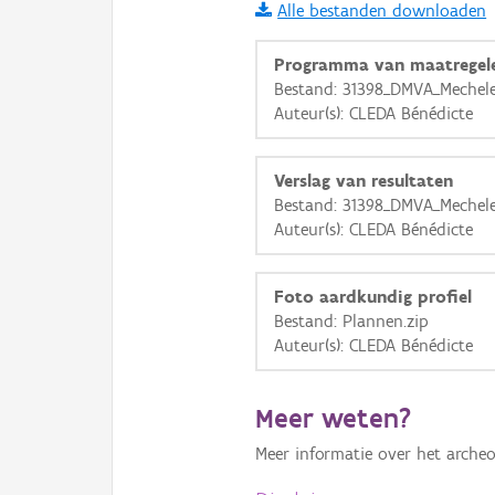
Alle bestanden downloaden
i
Programma van maatregel
Bestand: 31398_DMVA_Mechel
Auteur(s): CLEDA Bénédicte
+
−
Verslag van resultaten
Bestand: 31398_DMVA_Mechel
Auteur(s): CLEDA Bénédicte
Basis Lagen
Foto aardkundig profiel
Bestand: Plannen.zip
OSM-Basiskaart
Auteur(s): CLEDA Bénédicte
Ortho
GRB-Basiskaart
Meer weten?
GRB-Basiskaart in grijsw
Meer informatie over het archeo