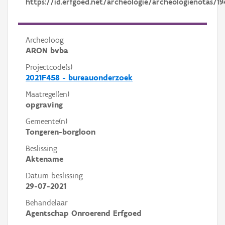
https://id.erfgoed.net/archeologie/archeologienotas/19
Archeoloog
ARON bvba
Projectcode(s)
2021F458 - bureauonderzoek
Maatregel(en)
opgraving
Gemeente(n)
Tongeren-borgloon
Beslissing
Aktename
Datum beslissing
29-07-2021
Behandelaar
Agentschap Onroerend Erfgoed