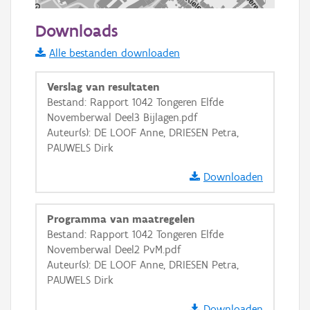
100 m
Downloads
Informatie Vlaanderen
Alle bestanden downloaden
i
Verslag van resultaten
Bestand: Rapport 1042 Tongeren Elfde
Novemberwal Deel3 Bijlagen.pdf
+
−
Auteur(s): DE LOOF Anne, DRIESEN Petra,
PAUWELS Dirk
Downloaden
Programma van maatregelen
Basis Lagen
Bestand: Rapport 1042 Tongeren Elfde
Novemberwal Deel2 PvM.pdf
OSM-Basiskaart
Auteur(s): DE LOOF Anne, DRIESEN Petra,
Ortho
PAUWELS Dirk
GRB-Basiskaart
Downloaden