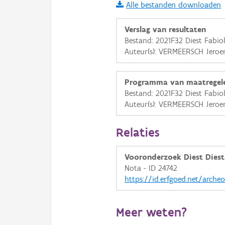
Alle bestanden downloaden
i
Verslag van resultaten
Bestand: 2021F32 Diest Fabio
Auteur(s): VERMEERSCH Jeroe
+
−
Programma van maatregel
Bestand: 2021F32 Diest Fabio
Auteur(s): VERMEERSCH Jeroe
Basis Lagen
Relaties
OSM-Basiskaart
Vooronderzoek Diest Diest
Ortho
Nota - ID 24742
https://id.erfgoed.net/arche
GRB-Basiskaart
GRB-Basiskaart in grijsw
Meer weten?