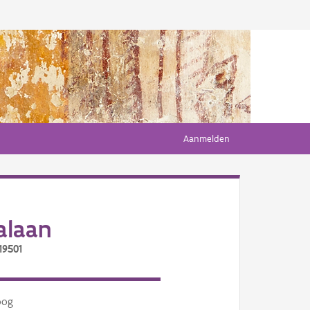
Aanmelden
alaan
19501
oog