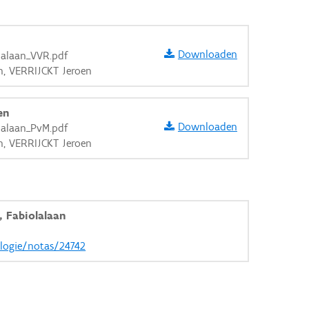
Downloaden
lalaan_VVR.pdf
n, VERRIJCKT Jeroen
en
Downloaden
lalaan_PvM.pdf
n, VERRIJCKT Jeroen
, Fabiolalaan
ologie/notas/24742
aarden