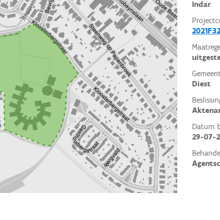
Indar
Projectc
2021F32
Maatrege
uitgest
Gemeent
Diest
Beslissin
Aktena
Datum be
29-07-2
Behande
Agents