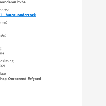
laanderen bvba
ode(s)
1 - bureauonderzoek
l(en)
e(n)
g
me
slissing
021
laar
chap Onroerend Erfgoed