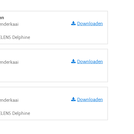
en
Downloaden
enderkaai
AELENS Delphine
Downloaden
enderkaai
Downloaden
enderkaai
AELENS Delphine
aarden