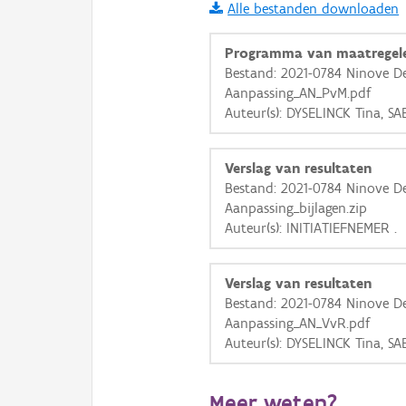
Alle bestanden downloaden
i
Programma van maatregel
Bestand: 2021-0784 Ninove D
Aanpassing_AN_PvM.pdf
+
−
Auteur(s): DYSELINCK Tina, S
Verslag van resultaten
Bestand: 2021-0784 Ninove D
Aanpassing_bijlagen.zip
Auteur(s): INITIATIEFNEMER .
Basis Lagen
OSM-Basiskaart
Verslag van resultaten
Ortho
Bestand: 2021-0784 Ninove D
Aanpassing_AN_VvR.pdf
GRB-Basiskaart
Auteur(s): DYSELINCK Tina, S
GRB-Basiskaart in grijsw
Meer weten?