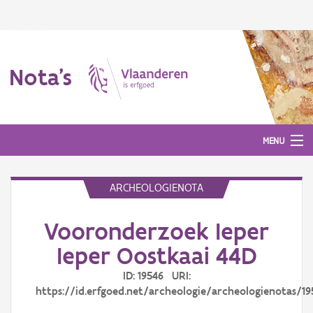
Nota's
MENU
ARCHEOLOGIENOTA
Nota's
Vooronderzoek Ieper
Aanmelden
Ieper Oostkaai 44D
ID: 19546 URI:
https://id.erfgoed.net/archeologie/archeologienotas/19