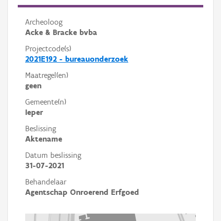
Archeoloog
Acke & Bracke bvba
Projectcode(s)
2021E192 - bureauonderzoek
Maatregel(en)
geen
Gemeente(n)
Ieper
Beslissing
Aktename
Datum beslissing
31-07-2021
Behandelaar
Agentschap Onroerend Erfgoed