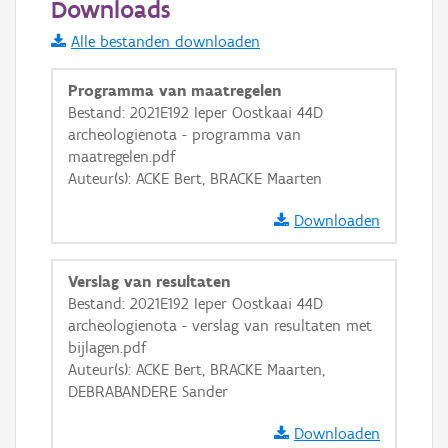
Downloads
Informatie Vlaanderen
Alle bestanden downloaden
i
Programma van maatregelen
Bestand: 2021E192 Ieper Oostkaai 44D
archeologienota - programma van
+
−
maatregelen.pdf
Auteur(s): ACKE Bert, BRACKE Maarten
Downloaden
Verslag van resultaten
Basis Lagen
Bestand: 2021E192 Ieper Oostkaai 44D
archeologienota - verslag van resultaten met
OSM-Basiskaart
bijlagen.pdf
Ortho
Auteur(s): ACKE Bert, BRACKE Maarten,
DEBRABANDERE Sander
GRB-Basiskaart
GRB-Basiskaart in grijswaarden
Downloaden