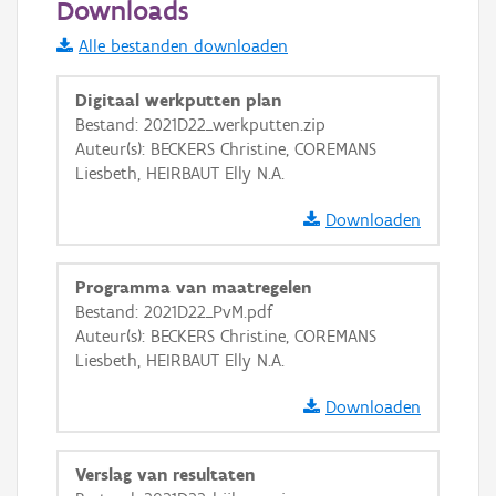
Downloads
Informatie Vlaanderen
Alle bestanden downloaden
i
Digitaal werkputten plan
Bestand: 2021D22_werkputten.zip
Auteur(s): BECKERS Christine, COREMANS
+
−
Liesbeth, HEIRBAUT Elly N.A.
Downloaden
Programma van maatregelen
Bestand: 2021D22_PvM.pdf
Basis Lagen
Auteur(s): BECKERS Christine, COREMANS
Liesbeth, HEIRBAUT Elly N.A.
OSM-Basiskaart
Ortho
Downloaden
GRB-Basiskaart
Verslag van resultaten
GRB-Basiskaart in grijswaarden