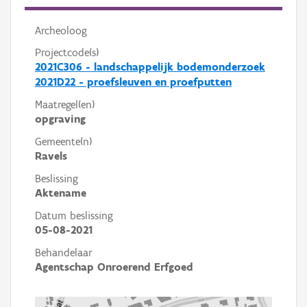
Archeoloog
Projectcode(s)
2021C306 - landschappelijk bodemonderzoek
2021D22 - proefsleuven en proefputten
Maatregel(en)
opgraving
Gemeente(n)
Ravels
Beslissing
Aktename
Datum beslissing
05-08-2021
Behandelaar
Agentschap Onroerend Erfgoed