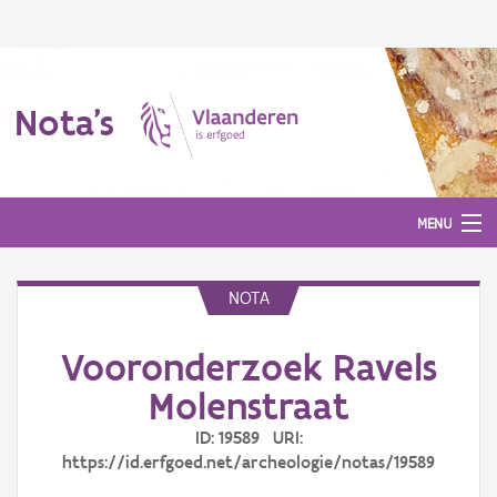
Nota's
MENU
NOTA
Nota's
Vooronderzoek Ravels
Aanmelden
Molenstraat
ID: 19589 URI:
https://id.erfgoed.net/archeologie/notas/19589