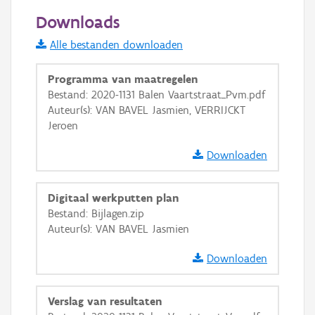
50 m
Downloads
Informatie Vlaanderen
Alle bestanden downloaden
i
Programma van maatregelen
Bestand: 2020-1131 Balen Vaartstraat_Pvm.pdf
Auteur(s): VAN BAVEL Jasmien, VERRIJCKT
+
−
Jeroen
Downloaden
Digitaal werkputten plan
Bestand: Bijlagen.zip
Basis Lagen
Auteur(s): VAN BAVEL Jasmien
OSM-Basiskaart
Downloaden
Ortho
GRB-Basiskaart
Verslag van resultaten