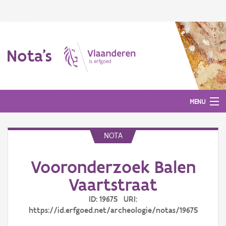
Nota's
MENU
NOTA
Nota's
Vooronderzoek Balen
Aanmelden
Vaartstraat
ID: 19675 URI:
https://id.erfgoed.net/archeologie/notas/19675