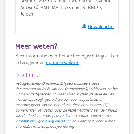
Bestand: 2020-1131 Balen Vaartstraat_Vvr.pdf
GRB-Basiskaart in grijswaarden
Auteur(s): VAN BAVEL Jasmien, VERRIJCKT
Jeroen
Downloaden
Meer weten?
Meer informatie over het archeologisch traject kan
je terugvinden
op onze website
.
Disclaimer
Het agentschap Onroerend Erfgoed publiceert deze
documenten op basis van het Onroerenderfgoeddecreet en het
Onroerenderfgoedbesluit, maar staat in geen geval in en kan
niet aansprakelijk gesteld worden voor de juistheid of
rechtmatigheid van de inhoud van deze documenten. Bij
opmerkingen of vragen over de rechtmatigheid van de inhoud
van de dossiers of uw privacy, kan u contact opnemen met
informatieveiligheid.oe@vlaanderen.be
. Daarnaast vindt u meer
informatie in onze privacyverklaring.