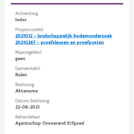
Archeoloog
Indar
Projectcode(s)
2021G12 - landschappelijk bodemonderzoek
2021G267 - proefsleuven en proefputten
Maatregel(en)
geen
Gemeente(n)
Balen
Beslissing
Aktename
Datum beslissing
22-08-2021
Behandelaar
Agentschap Onroerend Erfgoed