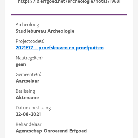
https://id.erfgoed.net/archeologie/notas/19681
Archeoloog
Studiebureau Archeologie
Projectcode(s)
2021F77 - proefsleuven en proefputten
Maatregel(en)
geen
Gemeente(n)
Aartselaar
Beslissing
Aktename
Datum beslissing
22-08-2021
Behandelaar
Agentschap Onroerend Erfgoed