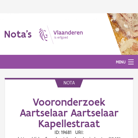
Nota's
MENU
NOTA
Nota's
Vooronderzoek
Aanmelden
Aartselaar Aartselaar
Kapellestraat
ID: 19681 URI: