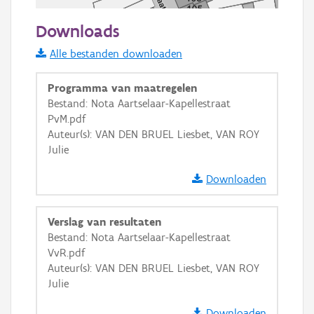
50 m
Downloads
Informatie Vlaanderen
Alle bestanden downloaden
i
Programma van maatregelen
Bestand: Nota Aartselaar-Kapellestraat
PvM.pdf
+
−
Auteur(s): VAN DEN BRUEL Liesbet, VAN ROY
Julie
Downloaden
Verslag van resultaten
Basis Lagen
Bestand: Nota Aartselaar-Kapellestraat
VvR.pdf
OSM-Basiskaart
Auteur(s): VAN DEN BRUEL Liesbet, VAN ROY
Ortho
Julie
GRB-Basiskaart
Downloaden