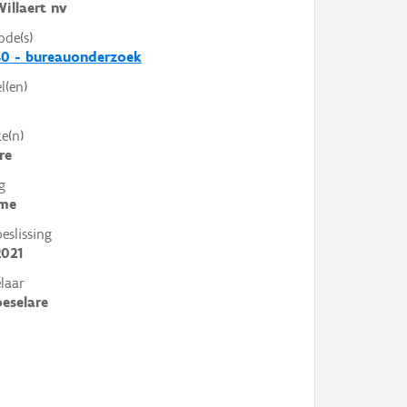
illaert nv
ode(s)
40 - bureauonderzoek
l(en)
e(n)
re
g
me
slissing
2021
laar
eselare