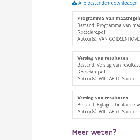
Alle bestanden downloaden
i
Programma van maatregel
Bestand: Programma van maat
Roeselare.pdf
+
−
Auteur(s): VAN GOIDSENHOV
Verslag van resultaten
Bestand: Verslag van resultate
Roeselare.pdf
Auteur(s): WILLAERT Aaron
Basis Lagen
OSM-Basiskaart
Verslag van resultaten
Ortho
Bestand: Bijlage - Geplande 
Auteur(s): WILLAERT Aaron
GRB-Basiskaart
GRB-Basiskaart in grijsw
Meer weten?