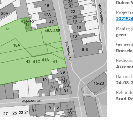
Ruben W
Projectc
2021E2
Maatrege
geen
Gemeent
Roesela
Beslissin
Aktena
Datum be
24-08-
Behande
Stad Ro