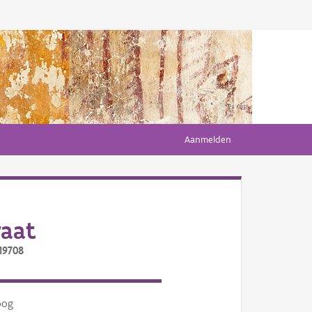
Aanmelden
raat
19708
oog