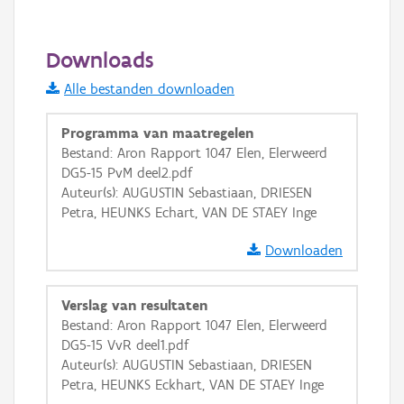
500 m
Downloads
Informatie Vlaanderen
Alle bestanden downloaden
i
Programma van maatregelen
Bestand: Aron Rapport 1047 Elen, Elerweerd
DG5-15 PvM deel2.pdf
+
−
Auteur(s): AUGUSTIN Sebastiaan, DRIESEN
Petra, HEUNKS Echart, VAN DE STAEY Inge
Downloaden
Verslag van resultaten
Basis Lagen
Bestand: Aron Rapport 1047 Elen, Elerweerd
DG5-15 VvR deel1.pdf
OSM-Basiskaart
Auteur(s): AUGUSTIN Sebastiaan, DRIESEN
Ortho
Petra, HEUNKS Eckhart, VAN DE STAEY Inge