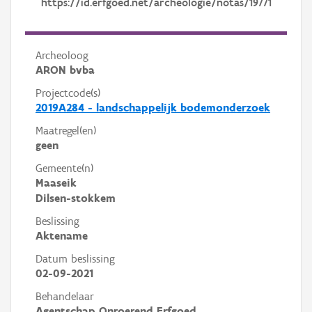
https://id.erfgoed.net/archeologie/notas/19771
Archeoloog
ARON bvba
Projectcode(s)
2019A284 - landschappelijk bodemonderzoek
Maatregel(en)
geen
Gemeente(n)
Maaseik
Dilsen-stokkem
Beslissing
Aktename
Datum beslissing
02-09-2021
Behandelaar
Agentschap Onroerend Erfgoed