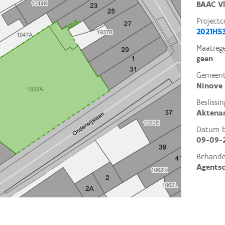
BAAC V
Projectc
2021H5
Maatrege
geen
Gemeent
Ninove
Beslissin
Aktena
Datum be
09-09-
Behande
Agents