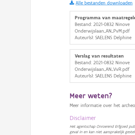
Alle bestanden downloaden
i
Programma van maatregel
Bestand: 2021-0832 Ninove
Onderwijslaan_AN_PvM.pdf
+
−
Auteur(s): SAELENS Delphine
Verslag van resultaten
Bestand: 2021-0832 Ninove
Onderwijslaan_AN_VvR.pdf
Auteur(s): SAELENS Delphine
Basis Lagen
OSM-Basiskaart
Meer weten?
Ortho
Meer informatie over het archeo
GRB-Basiskaart
Disclaimer
GRB-Basiskaart in grijsw
Het agentschap Onroerend Erfgoed publ
geval in en kan niet aansprakelijk ges