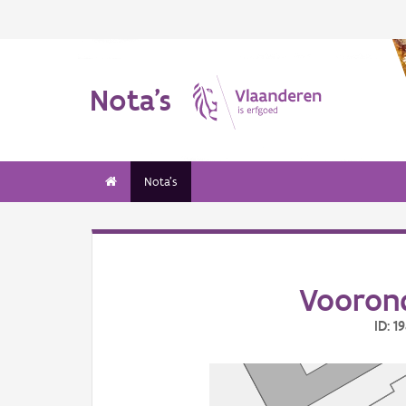
Nota's
Nota's
Voorond
ID: 