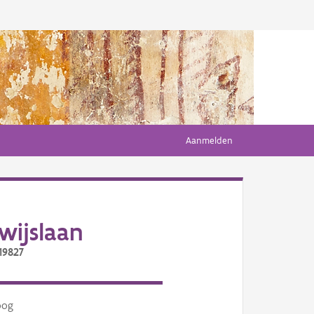
Aanmelden
wijslaan
19827
oog