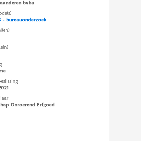
laanderen bvba
ode(s)
3 - bureauonderzoek
l(en)
e(n)
g
me
slissing
2021
laar
chap Onroerend Erfgoed