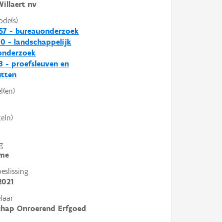
illaert nv
ode(s)
57 - bureauonderzoek
0 - landschappelijk
nderzoek
3 - proefsleuven en
utten
l(en)
e(n)
g
me
slissing
2021
laar
chap Onroerend Erfgoed