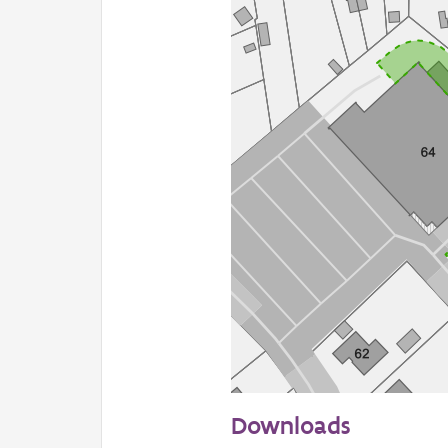
50 m
Downloads
Informatie Vlaanderen