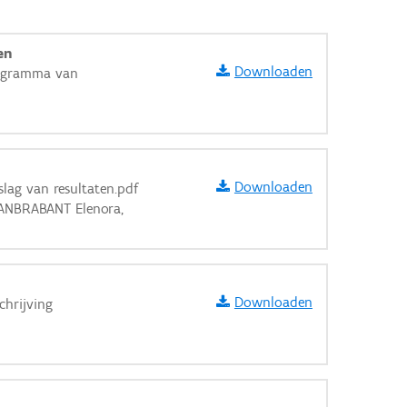
en
Downloaden
rogramma van
Downloaden
slag van resultaten.pdf
VANBRABANT Elenora,
Downloaden
chrijving
aarden