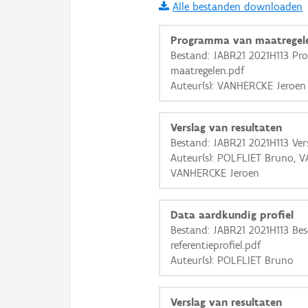
Alle bestanden downloaden
i
Programma van maatregel
Bestand: JABR21 2021H113 P
maatregelen.pdf
+
−
Auteur(s): VANHERCKE Jeroen
Verslag van resultaten
Bestand: JABR21 2021H113 Ver
Auteur(s): POLFLIET Bruno, 
VANHERCKE Jeroen
Basis Lagen
OSM-Basiskaart
Data aardkundig profiel
Ortho
Bestand: JABR21 2021H113 Bes
referentieprofiel.pdf
GRB-Basiskaart
Auteur(s): POLFLIET Bruno
GRB-Basiskaart in grijsw
Verslag van resultaten