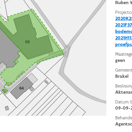
Ruben W
Projectc
2020K2
2021F37
bodemo
2021H11
proefp
Maatrege
geen
Gemeent
Brakel
Beslissin
Aktena
Datum be
09-09-
Behande
Agents