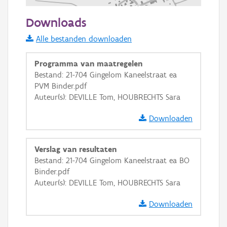
200 m
Downloads
Informatie Vlaanderen
Alle bestanden downloaden
i
Programma van maatregelen
Bestand: 21-704 Gingelom Kaneelstraat ea
PVM Binder.pdf
+
−
Auteur(s): DEVILLE Tom, HOUBRECHTS Sara
Downloaden
Verslag van resultaten
Bestand: 21-704 Gingelom Kaneelstraat ea BO
Basis Lagen
Binder.pdf
Auteur(s): DEVILLE Tom, HOUBRECHTS Sara
OSM-Basiskaart
Ortho
Downloaden
GRB-Basiskaart