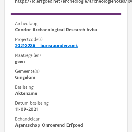
https://id.erfgoed.net/archeologie/archeologienotas/19
Archeoloog
Condor Archaeological Research bvba
Projectcode(s)
2021G286 - bureauonderzoek
Maatregel(en)
geen
Gemeente(n)
Gingelom
Beslissing
Aktename
Datum beslissing
11-09-2021
Behandelaar
Agentschap Onroerend Erfgoed