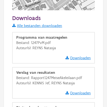
50 m
Downloads
Informatie Vlaanderen
Alle bestanden downloaden
i
Programma van maatregelen
Bestand: 1247PvM.pdf
Auteur(s): REYNS Natasja
+
−
Downloaden
Verslag van resultaten
Bestand: Rapport1247MeiseAkeleilaan.pdf
Auteur(s): KENNIS Jef, REYNS Natasja
Basis Lagen
Downloaden
OSM-Basiskaart
Ortho