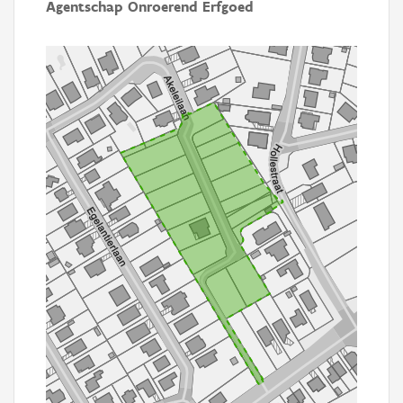
Agentschap Onroerend Erfgoed