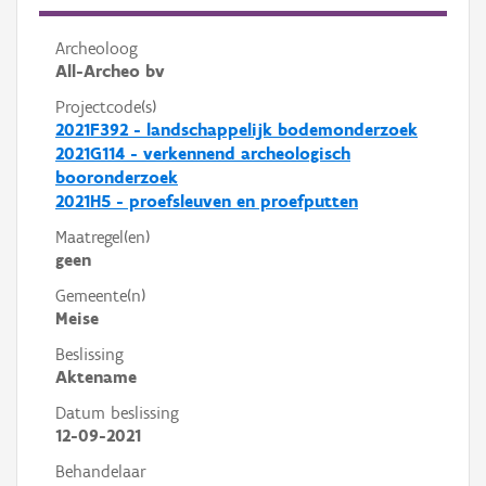
Archeoloog
All-Archeo bv
Projectcode(s)
2021F392 - landschappelijk bodemonderzoek
2021G114 - verkennend archeologisch
booronderzoek
2021H5 - proefsleuven en proefputten
Maatregel(en)
geen
Gemeente(n)
Meise
Beslissing
Aktename
Datum beslissing
12-09-2021
Behandelaar