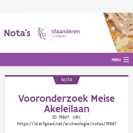
Nota's
MENU
NOTA
Nota's
Vooronderzoek Meise
Aanmelden
Akeleilaan
ID: 19867 URI:
https://id.erfgoed.net/archeologie/notas/19867