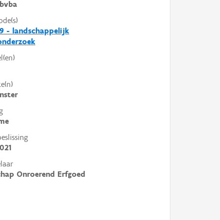
bvba
ode(s)
9 - landschappelijk
nderzoek
l(en)
e(n)
nster
g
me
slissing
021
laar
chap Onroerend Erfgoed