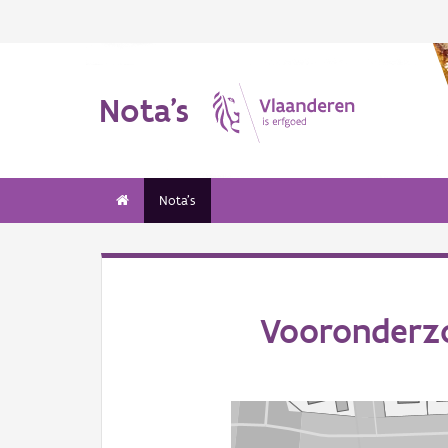
Nota's
Nota's
Vooronderzo