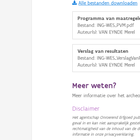
Alle bestanden downloaden
i
Programma van maatregel
Bestand: ING-WES_PVM.pdf
Auteur(s): VAN EYNDE Merel
+
−
Verslag van resultaten
Bestand: ING-WES_VerslagVan
Auteur(s): VAN EYNDE Merel
Basis Lagen
Meer weten?
OSM-Basiskaart
Meer informatie over het archeo
Ortho
Disclaimer
GRB-Basiskaart
Het agentschap Onroerend Erfgoed publ
geval in en kan niet aansprakelijk ges
GRB-Basiskaart in grijsw
rechtmatigheid van de inhoud van de d
informatie in onze privacyverklaring.