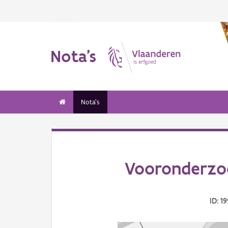
Nota's
Nota's
Vooronderzoe
ID: 