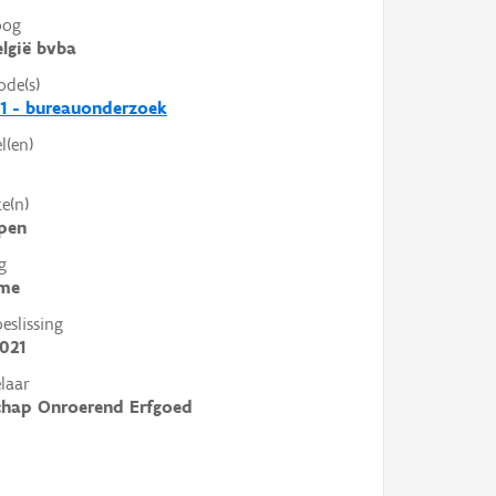
oog
lgië bvba
ode(s)
1 - bureauonderzoek
l(en)
e(n)
pen
g
me
slissing
021
laar
chap Onroerend Erfgoed