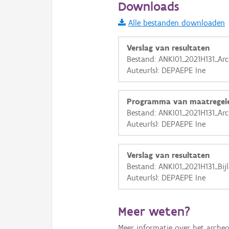
Downloads
Informatie Vlaanderen
Alle bestanden downloaden
i
Verslag van resultaten
Bestand: ANKI01_2021H131_Ar
Auteur(s): DEPAEPE Ine
+
−
Programma van maatregel
Bestand: ANKI01_2021H131_Ar
Auteur(s): DEPAEPE Ine
Basis Lagen
Verslag van resultaten
Bestand: ANKI01_2021H131_Bijl
OSM-Basiskaart
Auteur(s): DEPAEPE Ine
Ortho
GRB-Basiskaart
Meer weten?
GRB-Basiskaart in grijsw
Meer informatie over het archeo