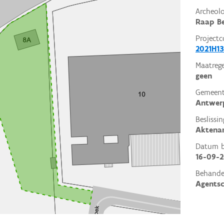
Archeol
Raap Be
Projectc
2021H13
Maatrege
geen
Gemeent
Antwer
Beslissin
Aktena
Datum be
16-09-2
Behande
Agents