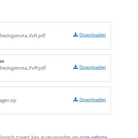
Downloaden
cheologienota_VvR.pdf
en
Downloaden
cheologienota_PvM.pdf
Downloaden
agen.zip
aarden
logisch traject kan je terugvinden
op onze website
.