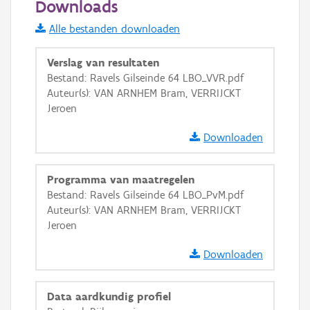
Downloads
Informatie Vlaanderen
Alle bestanden downloaden
i
Verslag van resultaten
Bestand: Ravels Gilseinde 64 LBO_VVR.pdf
Auteur(s): VAN ARNHEM Bram, VERRIJCKT
+
−
Jeroen
Downloaden
Programma van maatregelen
Bestand: Ravels Gilseinde 64 LBO_PvM.pdf
Basis Lagen
Auteur(s): VAN ARNHEM Bram, VERRIJCKT
Jeroen
OSM-Basiskaart
Ortho
Downloaden
GRB-Basiskaart
Data aardkundig profiel
GRB-Basiskaart in grijswaarden