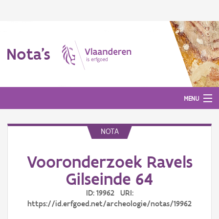
Nota's
MENU
NOTA
Nota's
Vooronderzoek Ravels
Aanmelden
Gilseinde 64
ID: 19962 URI:
https://id.erfgoed.net/archeologie/notas/19962