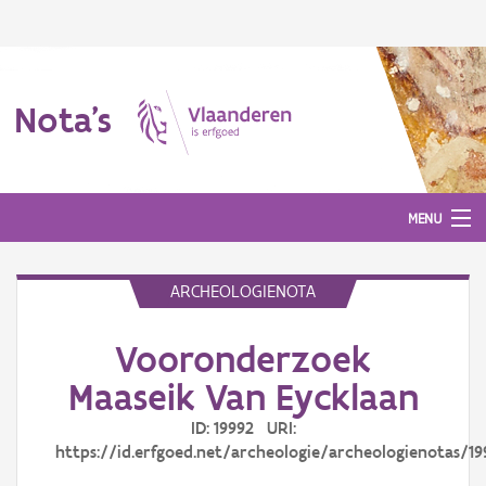
Nota's
MENU
ARCHEOLOGIENOTA
Nota's
Vooronderzoek
Aanmelden
Maaseik Van Eycklaan
ID: 19992 URI:
https://id.erfgoed.net/archeologie/archeologienotas/19