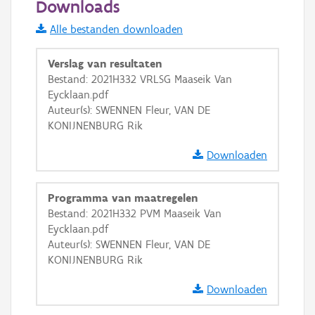
Downloads
Informatie Vlaanderen
Alle bestanden downloaden
i
Verslag van resultaten
Bestand: 2021H332 VRLSG Maaseik Van
Eycklaan.pdf
+
−
Auteur(s): SWENNEN Fleur, VAN DE
KONIJNENBURG Rik
Downloaden
Programma van maatregelen
Basis Lagen
Bestand: 2021H332 PVM Maaseik Van
Eycklaan.pdf
OSM-Basiskaart
Auteur(s): SWENNEN Fleur, VAN DE
Ortho
KONIJNENBURG Rik
GRB-Basiskaart
Downloaden
GRB-Basiskaart in grijswaarden