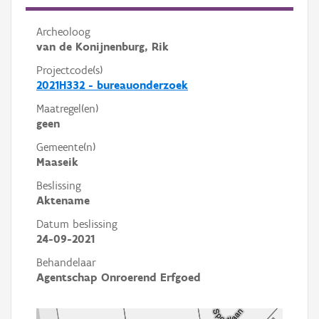
Archeoloog
van de Konijnenburg, Rik
Projectcode(s)
2021H332 - bureauonderzoek
Maatregel(en)
geen
Gemeente(n)
Maaseik
Beslissing
Aktename
Datum beslissing
24-09-2021
Behandelaar
Agentschap Onroerend Erfgoed