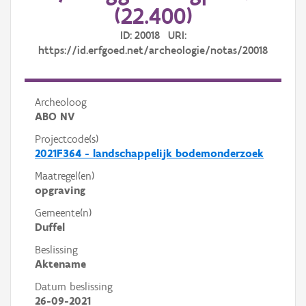
(22.400)
ID: 20018 URI:
https://id.erfgoed.net/archeologie/notas/20018
Archeoloog
ABO NV
Projectcode(s)
2021F364 - landschappelijk bodemonderzoek
Maatregel(en)
opgraving
Gemeente(n)
Duffel
Beslissing
Aktename
Datum beslissing
26-09-2021