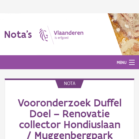
Nota's
MENU
NOTA
Nota's
Vooronderzoek Duffel
Aanmelden
Doel – Renovatie
collector Hondiuslaan
/ Muggenbergpark