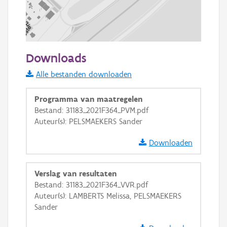
100 m
Downloads
Informatie Vlaanderen
Alle bestanden downloaden
i
Programma van maatregelen
Bestand: 31183_2021F364_PVM.pdf
Auteur(s): PELSMAEKERS Sander
+
−
Downloaden
Verslag van resultaten
Bestand: 31183_2021F364_VVR.pdf
Auteur(s): LAMBERTS Melissa, PELSMAEKERS
Basis Lagen
Sander
OSM-Basiskaart