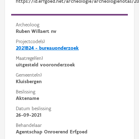
https://id.erfgoed.net/archeologie/archeologienotas/20
Archeoloog
Ruben Willaert nv
Projectcode(s)
2021B24 - bureauonderzoek
Maatregel(en)
uitgesteld vooronderzoek
Gemeente(n)
Kluisbergen
Beslissing
Aktename
Datum beslissing
26-09-2021
Behandelaar
Agentschap Onroerend Erfgoed