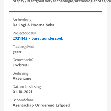
https://id.erfgoed.net/archeologie/archeologienotas/2
Archeoloog
De Logi & Hoorne bvba
Projectcode(s)
2021I142 - bureauonderzoek
Maatregel(en)
geen
Gemeente(n)
Lochristi
Beslissing
Aktename
Datum beslissing
01-10-2021
Behandelaar
Agentschap Onroerend Erfgoed