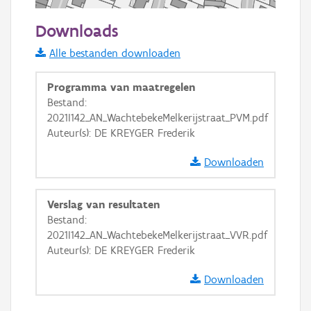
50 m
Downloads
Informatie Vlaanderen
Alle bestanden downloaden
i
Programma van maatregelen
Bestand:
2021I142_AN_WachtebekeMelkerijstraat_PVM.pdf
+
−
Auteur(s): DE KREYGER Frederik
Downloaden
Verslag van resultaten
Bestand:
Basis Lagen
2021I142_AN_WachtebekeMelkerijstraat_VVR.pdf
Auteur(s): DE KREYGER Frederik
OSM-Basiskaart
Ortho
Downloaden
GRB-Basiskaart