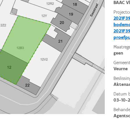
BAAC V
Projectc
2021F39
bodemo
2021F39
proefp
Maatrege
geen
Gemeent
Veurne
Beslissin
Aktena
Datum be
03-10-2
Behande
Agents