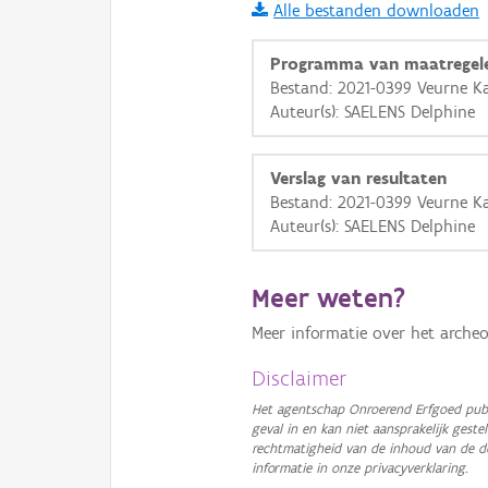
Alle bestanden downloaden
i
Programma van maatregel
Bestand: 2021-0399 Veurne K
Auteur(s): SAELENS Delphine
+
−
Verslag van resultaten
Bestand: 2021-0399 Veurne Ka
Auteur(s): SAELENS Delphine
Basis Lagen
Meer weten?
OSM-Basiskaart
Meer informatie over het archeo
Ortho
Disclaimer
GRB-Basiskaart
Het agentschap Onroerend Erfgoed publ
geval in en kan niet aansprakelijk ges
GRB-Basiskaart in grijsw
rechtmatigheid van de inhoud van de d
informatie in onze privacyverklaring.