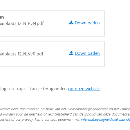
en
Downloaden
aaiplaats 12_N_PvM.pdf
Downloaden
aiplaats 12_N_VvR.pdf
logisch traject kan je terugvinden
op onze website
.
iceert deze documenten op basis van het Onroerenderfgoeddecreet en het Onroer
teld worden voor de juistheid of rechtmatigheid van de inhoud van deze documente
aarden
ossiers of uw privacy, kan u contact opnemen met
informatieveiligheid.oe@vlaand