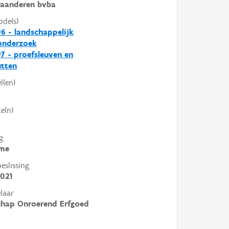
laanderen bvba
ode(s)
6 - landschappelijk
nderzoek
7 - proefsleuven en
utten
l(en)
e(n)
g
me
slissing
021
laar
chap Onroerend Erfgoed