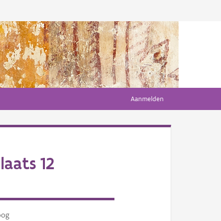
Aanmelden
aats 12
oog