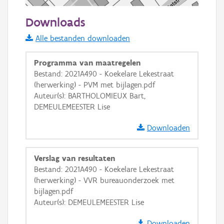
50 m
Downloads
Informatie Vlaanderen
Alle bestanden downloaden
i
Programma van maatregelen
Bestand: 2021A490 - Koekelare Lekestraat
(herwerking) - PVM met bijlagen.pdf
+
−
Auteur(s): BARTHOLOMIEUX Bart,
DEMEULEMEESTER Lise
Downloaden
Verslag van resultaten
Basis Lagen
Bestand: 2021A490 - Koekelare Lekestraat
(herwerking) - VVR bureauonderzoek met
OSM-Basiskaart
bijlagen.pdf
Ortho
Auteur(s): DEMEULEMEESTER Lise
GRB-Basiskaart
Downloaden