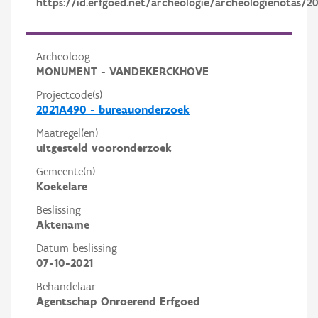
https://id.erfgoed.net/archeologie/archeologienotas/20
Archeoloog
MONUMENT - VANDEKERCKHOVE
Projectcode(s)
2021A490 - bureauonderzoek
Maatregel(en)
uitgesteld vooronderzoek
Gemeente(n)
Koekelare
Beslissing
Aktename
Datum beslissing
07-10-2021
Behandelaar
Agentschap Onroerend Erfgoed