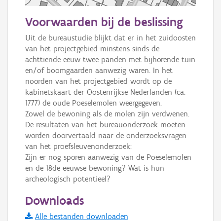
50 m
Voorwaarden bij de beslissing
Informatie Vlaanderen
Uit de bureaustudie blijkt dat er in het zuidoosten 
van het projectgebied minstens sinds de 
i
achttiende eeuw twee panden met bijhorende tuin 
en/of boomgaarden aanwezig waren. In het 
noorden van het projectgebied wordt op de 
+
−
kabinetskaart der Oostenrijkse Nederlanden (ca. 
1777) de oude Poeselemolen weergegeven.

Zowel de bewoning als de molen zijn verdwenen. 

De resultaten van het bureauonderzoek moeten 
worden doorvertaald naar de onderzoeksvragen 
van het proefsleuvenonderzoek:

Zijn er nog sporen aanwezig van de Poeselemolen 
Basis Lagen
en de 18de eeuwse bewoning? Wat is hun 
archeologisch potentieel?
OSM-Basiskaart
Ortho
Downloads
GRB-Basiskaart
Alle bestanden downloaden