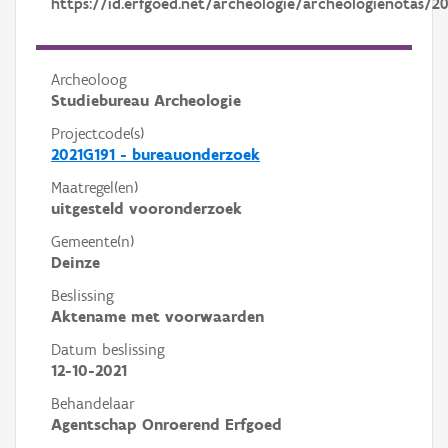
https://id.erfgoed.net/archeologie/archeologienotas/2
Archeoloog
Studiebureau Archeologie
Projectcode(s)
2021G191 - bureauonderzoek
Maatregel(en)
uitgesteld vooronderzoek
Gemeente(n)
Deinze
Beslissing
Aktename met voorwaarden
Datum beslissing
12-10-2021
Behandelaar
Agentschap Onroerend Erfgoed