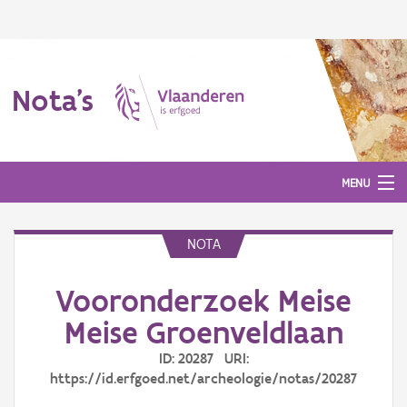
Nota's
MENU
NOTA
Nota's
Vooronderzoek Meise
Aanmelden
Meise Groenveldlaan
ID: 20287 URI:
https://id.erfgoed.net/archeologie/notas/20287