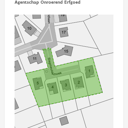
Agentschap Onroerend Erfgoed