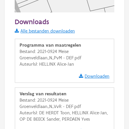
50 m
Downloads
Informatie Vlaanderen
Alle bestanden downloaden
i
Programma van maatregelen
Bestand: 2021-0924 Meise
Groenveldlaan_N_PvM - DEF.pdf
+
−
Auteur(s): HELLINX Alice-Jan
Downloaden
Verslag van resultaten
Bestand: 2021-0924 Meise
Basis Lagen
Groenveldlaan_N_VvR - DEF.pdf
Auteur(s): DE HERDT Toon, HELLINX Alice-Jan,
OSM-Basiskaart
OP DE BEECK Sander, PERDAEN Yves
Ortho