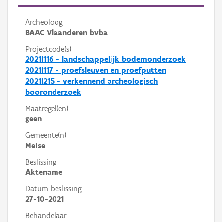
Archeoloog
BAAC Vlaanderen bvba
Projectcode(s)
2021I116 - landschappelijk bodemonderzoek
2021I117 - proefsleuven en proefputten
2021I215 - verkennend archeologisch
booronderzoek
Maatregel(en)
geen
Gemeente(n)
Meise
Beslissing
Aktename
Datum beslissing
27-10-2021
Behandelaar