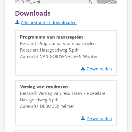
50 m
Downloads
Informatie Vlaanderen
Alle bestanden downloaden
i
Programma van maatregelen
Bestand: Programma van maatregelen -
Roeselare Hazegoedweg 5.pdf
+
−
Auteur(s): VAN GOIDSENHOVEN Wouter
Downloaden
Verslag van resultaten
Bestand: Verslag van resultaten - Roeselare
Basis Lagen
Hazegoedweg 5.pdf
Auteur(s): DEBOUCK Yelmer
OSM-Basiskaart
Ortho
Downloaden
GRB-Basiskaart