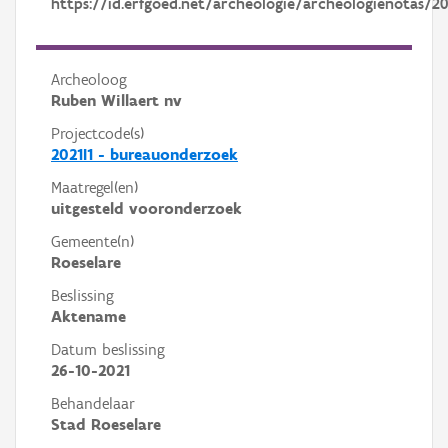
https://id.erfgoed.net/archeologie/archeologienotas/2
Archeoloog
Ruben Willaert nv
Projectcode(s)
2021I1 - bureauonderzoek
Maatregel(en)
uitgesteld vooronderzoek
Gemeente(n)
Roeselare
Beslissing
Aktename
Datum beslissing
26-10-2021
Behandelaar
Stad Roeselare