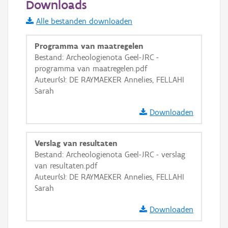
Downloads
Informatie Vlaanderen
Alle bestanden downloaden
i
Programma van maatregelen
Bestand: Archeologienota Geel-JRC -
programma van maatregelen.pdf
+
−
Auteur(s): DE RAYMAEKER Annelies, FELLAHI
Sarah
Downloaden
Verslag van resultaten
Basis Lagen
Bestand: Archeologienota Geel-JRC - verslag
van resultaten.pdf
OSM-Basiskaart
Auteur(s): DE RAYMAEKER Annelies, FELLAHI
Ortho
Sarah
GRB-Basiskaart
Downloaden
GRB-Basiskaart in grijswaarden