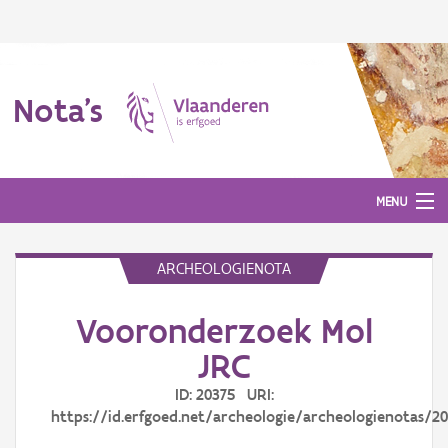
Nota's
MENU
ARCHEOLOGIENOTA
Nota's
Vooronderzoek Mol
Aanmelden
JRC
ID: 20375 URI:
https://id.erfgoed.net/archeologie/archeologienotas/2