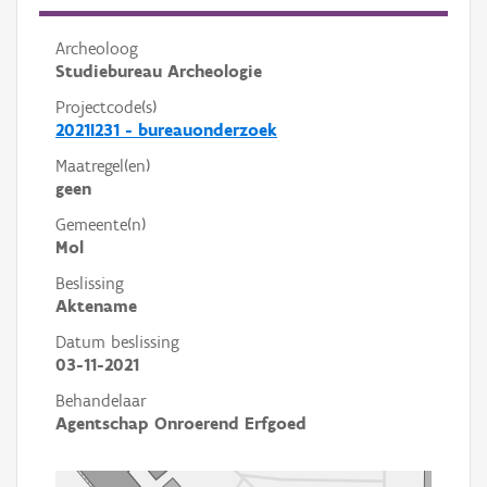
Archeoloog
Studiebureau Archeologie
Projectcode(s)
2021I231 - bureauonderzoek
Maatregel(en)
geen
Gemeente(n)
Mol
Beslissing
Aktename
Datum beslissing
03-11-2021
Behandelaar
Agentschap Onroerend Erfgoed