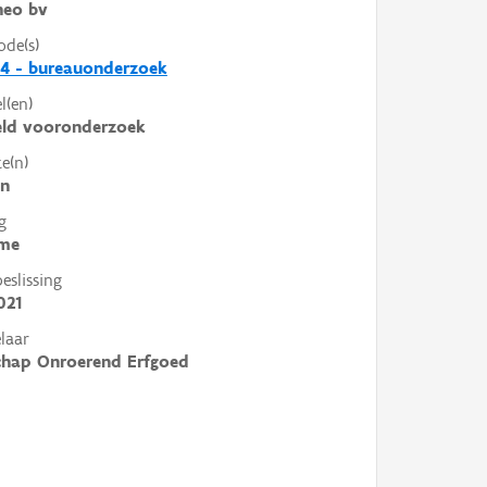
heo bv
ode(s)
4 - bureauonderzoek
l(en)
eld vooronderzoek
e(n)
en
g
me
slissing
021
laar
chap Onroerend Erfgoed