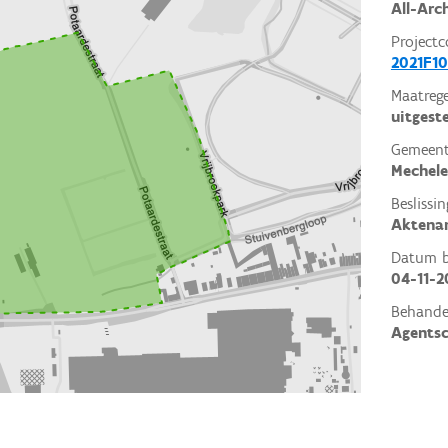
All-Arc
Projectc
2021F10
Maatrege
uitgest
Gemeent
Mechel
Beslissin
Aktena
Datum be
04-11-2
Behande
Agents