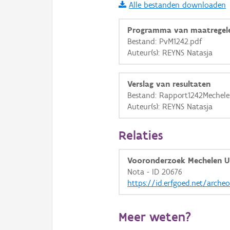
Alle bestanden downloaden
i
Programma van maatregel
Bestand: PvM1242.pdf
Auteur(s): REYNS Natasja
+
−
Verslag van resultaten
Bestand: Rapport1242Mechel
Auteur(s): REYNS Natasja
Basis Lagen
Relaties
OSM-Basiskaart
Vooronderzoek Mechelen U
Ortho
Nota - ID 20676
https://id.erfgoed.net/arche
GRB-Basiskaart
GRB-Basiskaart in grijsw
Meer weten?