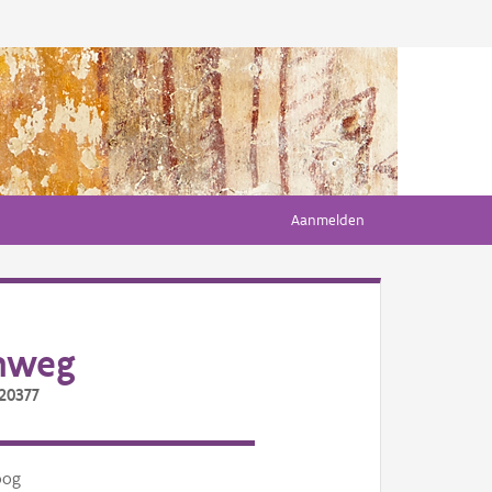
Aanmelden
enweg
/20377
oog