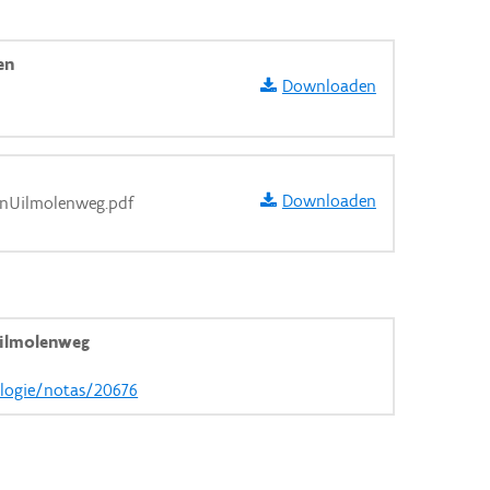
en
Downloaden
Downloaden
enUilmolenweg.pdf
ilmolenweg
ologie/notas/20676
aarden