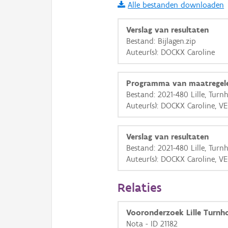
Alle bestanden downloaden
i
Verslag van resultaten
Bestand: Bijlagen.zip
Auteur(s): DOCKX Caroline
+
−
Programma van maatregel
Bestand: 2021-480 Lille, Tur
Auteur(s): DOCKX Caroline, V
Basis Lagen
Verslag van resultaten
Bestand: 2021-480 Lille, Tur
OSM-Basiskaart
Auteur(s): DOCKX Caroline, V
Ortho
Relaties
GRB-Basiskaart
GRB-Basiskaart in grijsw
Vooronderzoek Lille Turnho
Nota - ID 21182