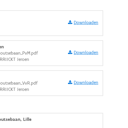
Downloaden
en
Downloaden
nhoutsebaan_PvM.pdf
ERRIJCKT Jeroen
Downloaden
nhoutsebaan_VvR.pdf
ERRIJCKT Jeroen
aarden
utsebaan, Lille