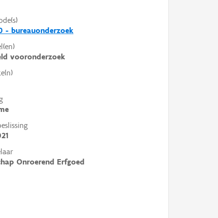
ode(s)
0 - bureauonderzoek
l(en)
eld vooronderzoek
e(n)
g
me
slissing
021
laar
chap Onroerend Erfgoed