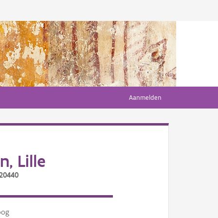
Aanmelden
, Lille
/20440
oog