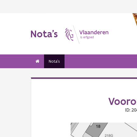
Nota's
Nota's
Vooron
ID: 2