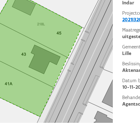
Indar
Projectc
2021I32
Maatrege
uitgest
Gemeent
Lille
Beslissin
Aktena
Datum be
10-11-2
Behande
Agents