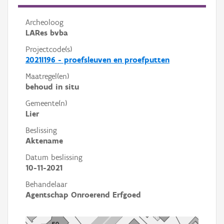
Archeoloog
LARes bvba
Projectcode(s)
2021I196 - proefsleuven en proefputten
Maatregel(en)
behoud in situ
Gemeente(n)
Lier
Beslissing
Aktename
Datum beslissing
10-11-2021
Behandelaar
Agentschap Onroerend Erfgoed