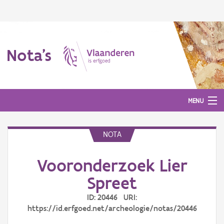
Nota's
MENU
NOTA
Nota's
Vooronderzoek Lier
Aanmelden
Spreet
ID: 20446 URI:
https://id.erfgoed.net/archeologie/notas/20446