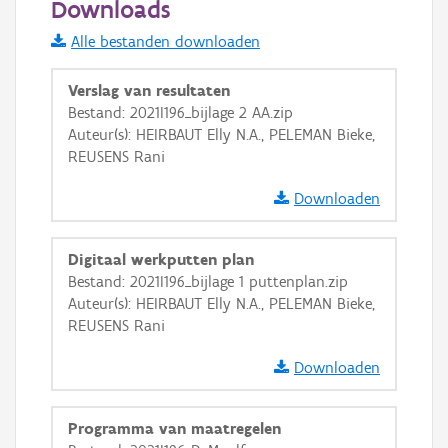
Downloads
Informatie Vlaanderen
Alle bestanden downloaden
i
Verslag van resultaten
Bestand: 2021I196_bijlage 2 AA.zip
Auteur(s): HEIRBAUT Elly N.A., PELEMAN Bieke,
+
−
REUSENS Rani
Downloaden
Digitaal werkputten plan
Bestand: 2021I196_bijlage 1 puttenplan.zip
Basis Lagen
Auteur(s): HEIRBAUT Elly N.A., PELEMAN Bieke,
REUSENS Rani
OSM-Basiskaart
Ortho
Downloaden
GRB-Basiskaart
Programma van maatregelen
GRB-Basiskaart in grijswaarden