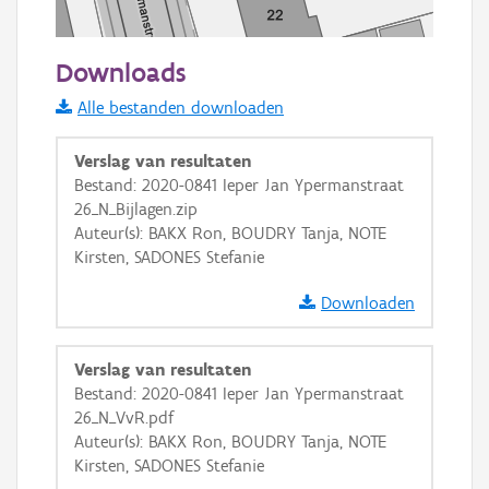
20 m
Downloads
Informatie Vlaanderen
Alle bestanden downloaden
i
Verslag van resultaten
Bestand: 2020-0841 Ieper Jan Ypermanstraat
26_N_Bijlagen.zip
+
−
Auteur(s): BAKX Ron, BOUDRY Tanja, NOTE
Kirsten, SADONES Stefanie
Downloaden
Verslag van resultaten
Basis Lagen
Bestand: 2020-0841 Ieper Jan Ypermanstraat
26_N_VvR.pdf
OSM-Basiskaart
Auteur(s): BAKX Ron, BOUDRY Tanja, NOTE
Ortho
Kirsten, SADONES Stefanie