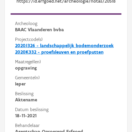
https://id.erfgoed.net/archeologie/notas/20518
Archeoloog
BAAC Vlaanderen bvba
Projectcode(s)
2020J326 - landschappelijk bodemonderzoek
2020K332 - proefsleuven en proefputten
Maatregel(en)
opgraving
Gemeente(n)
Ieper
Beslissing
Aktename
Datum beslissing
18-11-2021
Behandelaar
Agentschap Onroerend Erfgoed