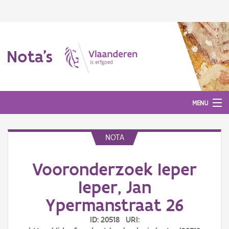
Nota's
MENU
NOTA
Nota's
Vooronderzoek Ieper
Aanmelden
Ieper, Jan
Ypermanstraat 26
ID: 20518 URI: