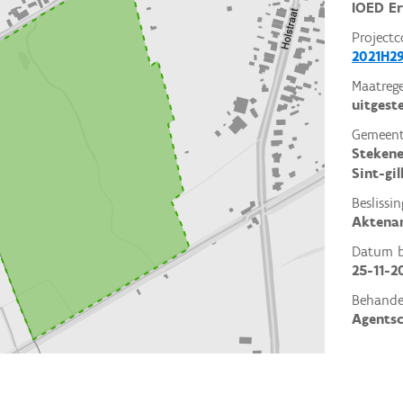
IOED Er
Projectc
2021H2
Maatrege
uitgest
Gemeent
Steken
Sint-gi
Beslissin
Aktena
Datum be
25-11-2
Behande
Agents