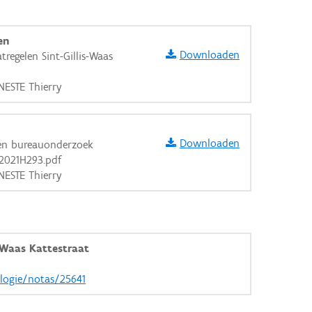
en
Downloaden
egelen Sint-Gillis-Waas
NESTE Thierry
Downloaden
ten bureauonderzoek
t 2021H293.pdf
NESTE Thierry
-Waas Kattestraat
aarden
ologie/notas/25641