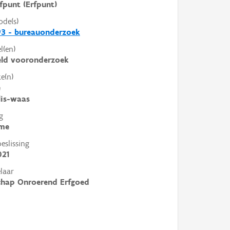
fpunt (Erfpunt)
ode(s)
93 - bureauonderzoek
l(en)
eld vooronderzoek
e(n)
e
llis-waas
g
me
slissing
021
laar
chap Onroerend Erfgoed