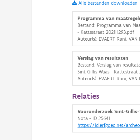
Alle bestanden downloaden
i
Programma van maatregel
Bestand: Programma van Maatr
- Kattestraat 2021H293.pdf
+
−
Auteur(s): EVAERT Rani, VAN 
Verslag van resultaten
Bestand: Verslag van resulta
Sint-Gillis-Waas - Kattestraa
Auteur(s): EVAERT Rani, VAN 
Basis Lagen
OSM-Basiskaart
Relaties
Ortho
Vooronderzoek Sint-Gillis
GRB-Basiskaart
Nota - ID 25641
GRB-Basiskaart in grijsw
https://id.erfgoed.net/arche