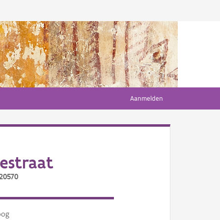
Aanmelden
estraat
/20570
oog