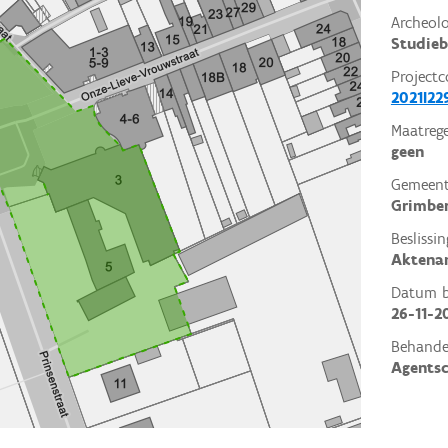
Archeol
Studieb
Projectc
2021I22
Maatrege
geen
Gemeent
Grimbe
Beslissin
Aktena
Datum be
26-11-2
Behande
Agents