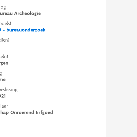
oog
ureau Archeologie
ode(s)
9 - bureauonderzoek
l(en)
e(n)
rgen
g
me
slissing
021
laar
chap Onroerend Erfgoed