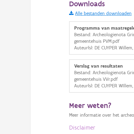
Downloads
Informatie Vlaanderen
Alle bestanden downloaden
i
Programma van maatregel
Bestand: Archeologienota Gri
gemeentehuis PVM.pdf
+
−
Auteur(s): DE CUYPER Willem
Verslag van resultaten
Bestand: Archeologienota Gri
gemeentehuis VVr.pdf
Auteur(s): DE CUYPER WIllem
Basis Lagen
OSM-Basiskaart
Meer weten?
Ortho
Meer informatie over het archeo
GRB-Basiskaart
Disclaimer
GRB-Basiskaart in grijsw