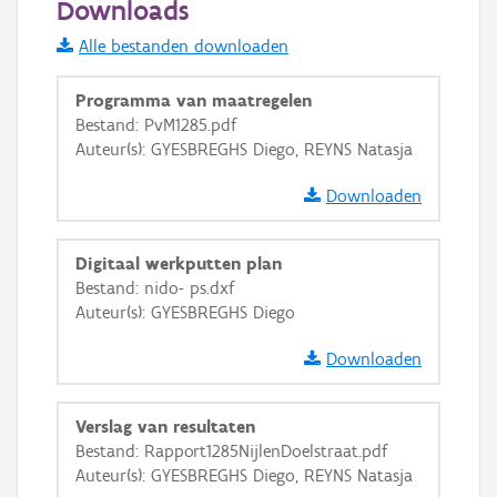
Downloads
Informatie Vlaanderen
Alle bestanden downloaden
i
Programma van maatregelen
Bestand: PvM1285.pdf
Auteur(s): GYESBREGHS Diego, REYNS Natasja
+
−
Downloaden
Digitaal werkputten plan
Bestand: nido- ps.dxf
Auteur(s): GYESBREGHS Diego
Basis Lagen
Downloaden
OSM-Basiskaart
Ortho
Verslag van resultaten
GRB-Basiskaart
Bestand: Rapport1285NijlenDoelstraat.pdf
Auteur(s): GYESBREGHS Diego, REYNS Natasja
GRB-Basiskaart in grijswaarden