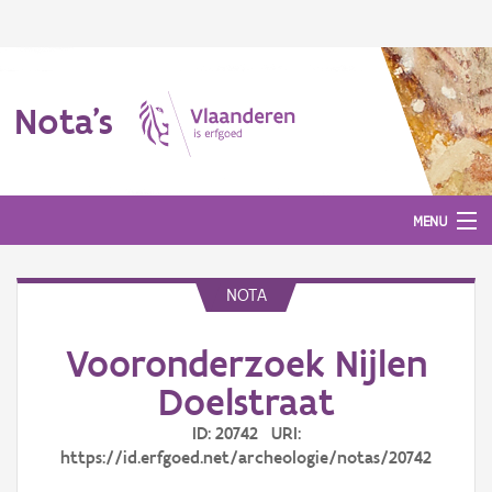
Nota's
MENU
NOTA
Nota's
Vooronderzoek Nijlen
Aanmelden
Doelstraat
ID: 20742 URI:
https://id.erfgoed.net/archeologie/notas/20742