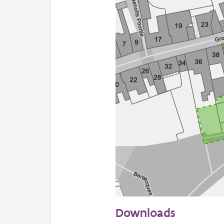
50 m
Downloads
Informatie Vlaanderen