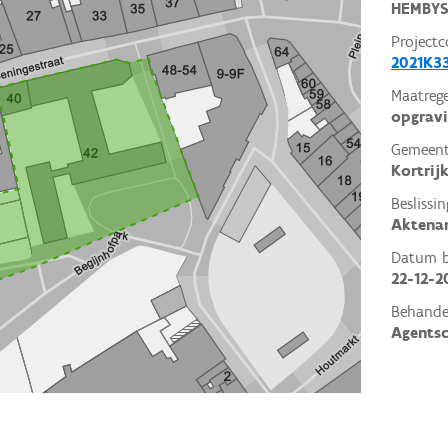
HEMBY
Projectc
2021K33
Maatrege
opgrav
Gemeent
Kortrij
Beslissin
Aktena
Datum be
22-12-2
Behande
Agents