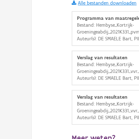
Alle bestanden downloaden
i
Programma van maatregel
Bestand: Hembyse_Kortrijk-
Groeningeabdij_2021K331_pvm
+
−
Auteur(s): DE SMAELE Bart, P
Verslag van resultaten
Bestand: Hembyse_Kortrijk-
Groeningeabdij_2021K331_vvr
Auteur(s): DE SMAELE Bart, P
Basis Lagen
OSM-Basiskaart
Verslag van resultaten
Ortho
Bestand: Hembyse_Kortrijk-
Groeningeabdij_2021K331_vvr
GRB-Basiskaart
Auteur(s): DE SMAELE Bart, P
GRB-Basiskaart in grijsw
Meer weten?