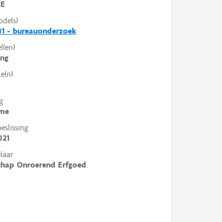
SE
ode(s)
1 - bureauonderzoek
l(en)
ing
e(n)
k
g
me
slissing
021
laar
chap Onroerend Erfgoed