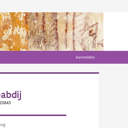
Aanmelden
abdij
/20843
oog