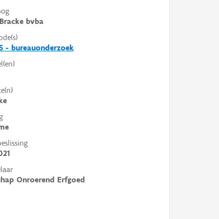
oog
Bracke bvba
ode(s)
5 - bureauonderzoek
l(en)
e(n)
ke
g
me
slissing
021
laar
chap Onroerend Erfgoed