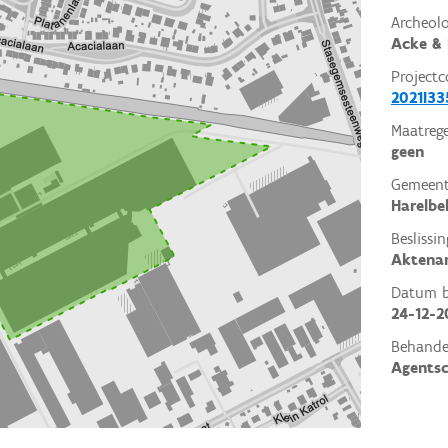
Archeol
Acke & 
Projectc
2021I33
Maatrege
geen
Gemeent
Harelbe
Beslissin
Aktena
Datum be
24-12-2
Behande
Agents