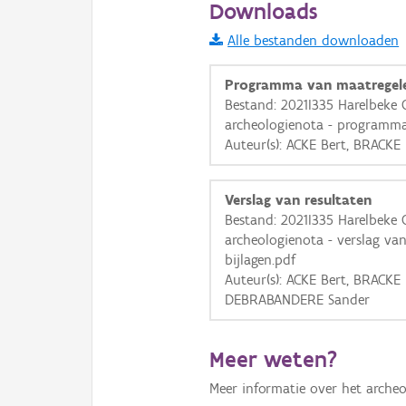
Downloads
Informatie Vlaanderen
Alle bestanden downloaden
i
Programma van maatregel
Bestand: 2021I335 Harelbeke 
archeologienota - programma
+
−
Auteur(s): ACKE Bert, BRACKE
Verslag van resultaten
Bestand: 2021I335 Harelbeke 
archeologienota - verslag va
bijlagen.pdf
Basis Lagen
Auteur(s): ACKE Bert, BRACKE
DEBRABANDERE Sander
OSM-Basiskaart
Ortho
Meer weten?
GRB-Basiskaart
Meer informatie over het archeo
GRB-Basiskaart in grijsw