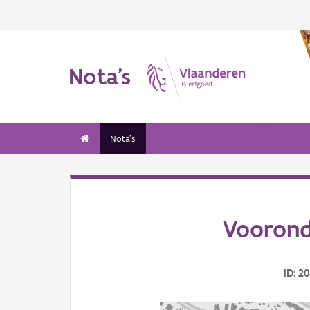
Nota's
Nota's
Voorond
ID: 2