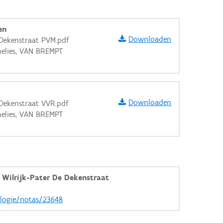
en
Downloaden
 Dekenstraat PVM.pdf
nelies, VAN BREMPT
Downloaden
 Dekenstraat VVR.pdf
nelies, VAN BREMPT
Wilrijk-Pater De Dekenstraat
aarden
ologie/notas/23648