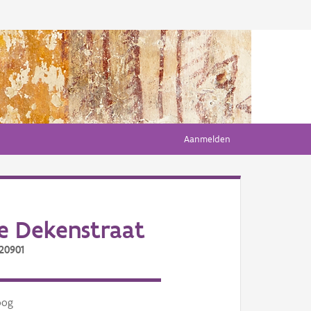
Aanmelden
e Dekenstraat
20901
oog