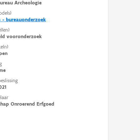
ureau Archeologie
ode(s)
6 - bureauonderzoek
l(en)
eld vooronderzoek
e(n)
pen
g
me
slissing
021
laar
chap Onroerend Erfgoed