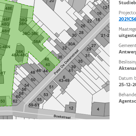
Studieb
Projectc
2021C5
Maatrege
uitgest
Gemeent
Antwer
Beslissin
Aktena
Datum be
25-12-2
Behande
Agents