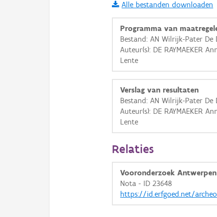
Alle bestanden downloaden
i
Programma van maatregel
Bestand: AN Wilrijk-Pater De
Auteur(s): DE RAYMAEKER An
+
−
Lente
Verslag van resultaten
Bestand: AN Wilrijk-Pater De
Auteur(s): DE RAYMAEKER An
Lente
Basis Lagen
OSM-Basiskaart
Relaties
Ortho
Vooronderzoek Antwerpen 
GRB-Basiskaart
Nota - ID 23648
GRB-Basiskaart in grijsw
https://id.erfgoed.net/arche