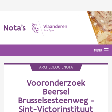
Nota's
MENU
ARCHEOLOGIENOTA
Nota's
Vooronderzoek
Aanmelden
Beersel
Brusselsesteenweg -
Sint-Victorinstituut