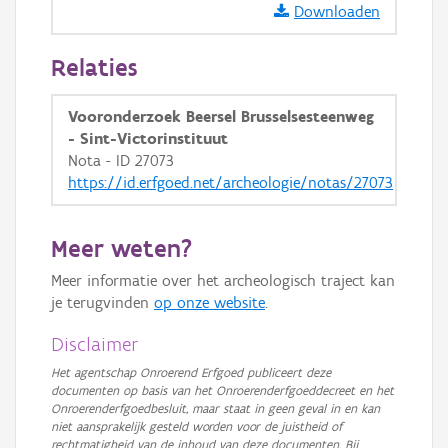
Downloaden
GRB-Basiskaart in grijswaarden
Relaties
Vooronderzoek Beersel Brusselsesteenweg
- Sint-Victorinstituut
Nota - ID 27073
https://id.erfgoed.net/archeologie/notas/27073
Meer weten?
Meer informatie over het archeologisch traject kan
je terugvinden
op onze website
.
Disclaimer
Het agentschap Onroerend Erfgoed publiceert deze
documenten op basis van het Onroerenderfgoeddecreet en het
Onroerenderfgoedbesluit, maar staat in geen geval in en kan
niet aansprakelijk gesteld worden voor de juistheid of
rechtmatigheid van de inhoud van deze documenten. Bij