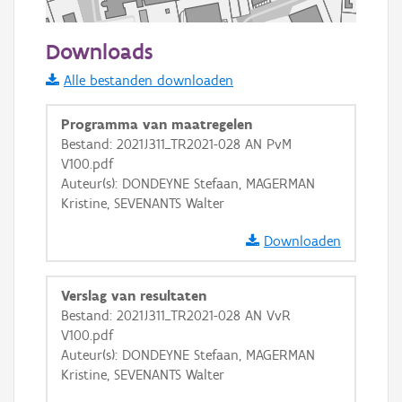
50 m
Downloads
Informatie Vlaanderen
Alle bestanden downloaden
i
Programma van maatregelen
Bestand: 2021J311_TR2021-028 AN PvM
V100.pdf
+
−
Auteur(s): DONDEYNE Stefaan, MAGERMAN
Kristine, SEVENANTS Walter
Downloaden
Verslag van resultaten
Basis Lagen
Bestand: 2021J311_TR2021-028 AN VvR
V100.pdf
OSM-Basiskaart
Auteur(s): DONDEYNE Stefaan, MAGERMAN
Ortho
Kristine, SEVENANTS Walter
GRB-Basiskaart