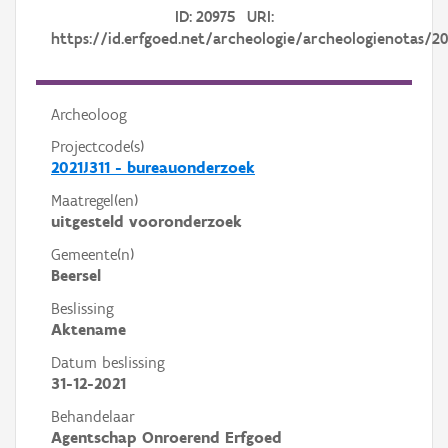
ID: 20975 URI:
https://id.erfgoed.net/archeologie/archeologienotas/2
Archeoloog
Projectcode(s)
2021J311 - bureauonderzoek
Maatregel(en)
uitgesteld vooronderzoek
Gemeente(n)
Beersel
Beslissing
Aktename
Datum beslissing
31-12-2021
Behandelaar
Agentschap Onroerend Erfgoed