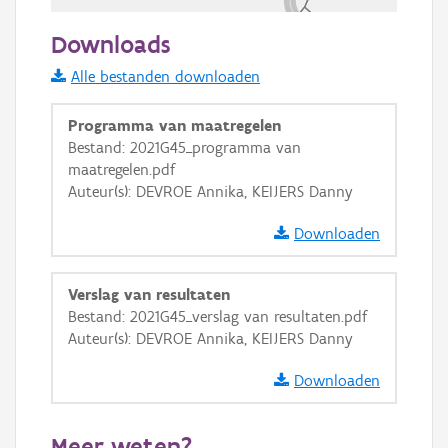
50 m
Downloads
Informatie Vlaanderen
Alle bestanden downloaden
i
Programma van maatregelen
Bestand: 2021G45_programma van
maatregelen.pdf
+
−
Auteur(s): DEVROE Annika, KEIJERS Danny
Downloaden
Verslag van resultaten
Bestand: 2021G45_verslag van resultaten.pdf
Basis Lagen
Auteur(s): DEVROE Annika, KEIJERS Danny
OSM-Basiskaart
Downloaden
Ortho
GRB-Basiskaart
Meer weten?