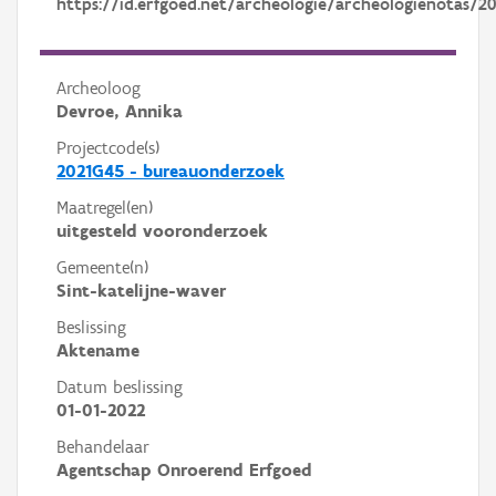
https://id.erfgoed.net/archeologie/archeologienotas/2
Archeoloog
Devroe, Annika
Projectcode(s)
2021G45 - bureauonderzoek
Maatregel(en)
uitgesteld vooronderzoek
Gemeente(n)
Sint-katelijne-waver
Beslissing
Aktename
Datum beslissing
01-01-2022
Behandelaar
Agentschap Onroerend Erfgoed