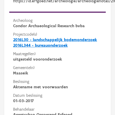
https://id.erfgoed.net/archeologie/archeologienotas/21
Archeoloog
Condor Archaeological Research bvba
Projectcode(s)
2016L30 - landschappelijk bodemonderzoek
2016L344 - bureauonderzoek
Maatregel(en)
uitgesteld vooronderzoek
Gemeente(n)
Maaseik
Beslissing
Aktename met voorwaarden
Datum beslissing
01-03-2017
Behandelaar
Agentschap Onroerend Erfgoed