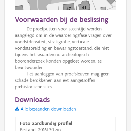
50 m
Voorwaarden bij de beslissing
Informatie Vlaanderen
-	De proefputten voor steentijd worden 
aangelegd om in de waarderingsfase vragen over 
i
vondstdensiteit, stratigrafie, verticale 
vondstspreiding en bewaringstoestand, die niet 
tijdens het waarderend archeologisch 
+
−
booronderzoek konden opgelost worden, te 
beantwoorden.

-	Het aanleggen van proefsleuven mag geen 
schade berokkenen aan evt aangetroffen 
prehistorische sites.
Downloads
Basis Lagen
Alle bestanden downloaden
OSM-Basiskaart
Foto aardkundig profiel
Ortho
Bestand: 2016L30.zip