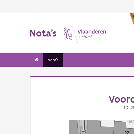
Nota's
Nota's
Vooro
ID: 