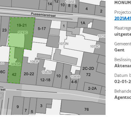
MONUM
Projectc
2021A4
Maatrege
uitgest
Gemeent
Gent
Beslissin
Aktena
Datum be
02-01-
Behande
Agents