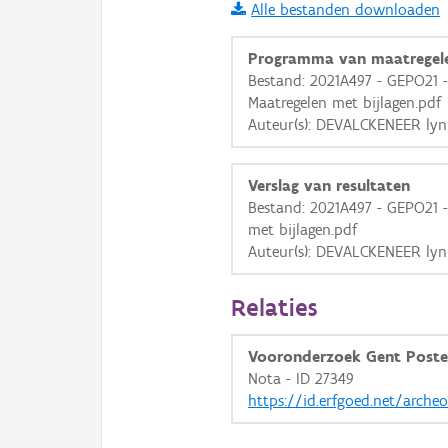
Alle bestanden downloaden
i
Programma van maatregel
Bestand: 2021A497 - GEPO21
Maatregelen met bijlagen.pdf
+
−
Auteur(s): DEVALCKENEER lyn
Verslag van resultaten
Bestand: 2021A497 - GEPO21 -
met bijlagen.pdf
Auteur(s): DEVALCKENEER lyn
Basis Lagen
OSM-Basiskaart
Relaties
Ortho
Vooronderzoek Gent Poste
GRB-Basiskaart
Nota - ID 27349
GRB-Basiskaart in grijsw
https://id.erfgoed.net/arche