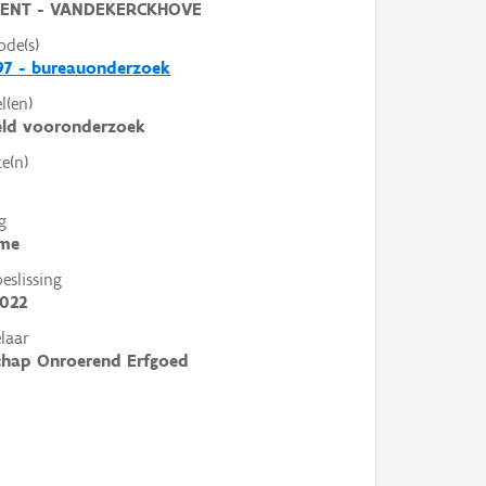
ENT - VANDEKERCKHOVE
ode(s)
97 - bureauonderzoek
l(en)
eld vooronderzoek
e(n)
g
me
slissing
2022
laar
chap Onroerend Erfgoed