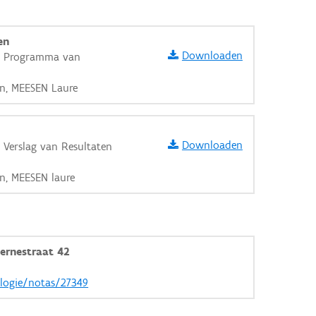
en
Downloaden
 - Programma van
n, MEESEN Laure
Downloaden
 Verslag van Resultaten
n, MEESEN laure
ernestraat 42
aarden
ologie/notas/27349