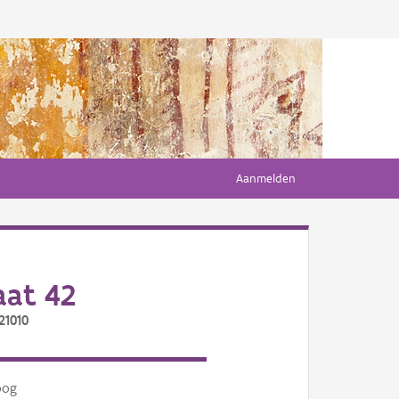
Aanmelden
aat 42
21010
oog