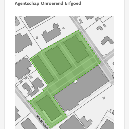
Agentschap Onroerend Erfgoed