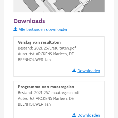
50 m
Downloads
Informatie Vlaanderen
Alle bestanden downloaden
i
Verslag van resultaten
Bestand: 2021J257_resultaten.pdf
Auteur(s): ARCKENS Marleen, DE
+
−
BEENHOUWER Jan
Downloaden
Programma van maatregelen
Bestand: 2021J257_maatregelen.pdf
Basis Lagen
Auteur(s): ARCKENS Marleen, DE
BEENHOUWER Jan
OSM-Basiskaart
Ortho
Downloaden