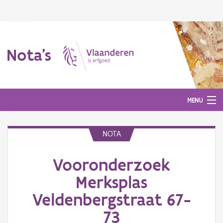
Nota's
MENU
NOTA
Nota's
Vooronderzoek
Aanmelden
Merksplas
Veldenbergstraat 67-
73