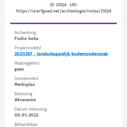
ID: 21024 URI:
https://id.erfgoed.net/archeologie/notas/21024
Archeoloog
Fodio bvba
Projectcode(s)
2021J257 - landschappelijk bodemonderzoek
Maatregel(en)
geen
Gemeente(n)
Merksplas
Beslissing
Aktename
Datum beslissing
05-01-2022
Behandelaar