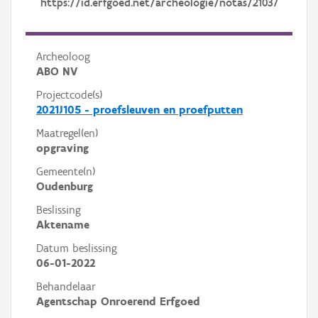
https://id.erfgoed.net/archeologie/notas/21037
Archeoloog
ABO NV
Projectcode(s)
2021J105 - proefsleuven en proefputten
Maatregel(en)
opgraving
Gemeente(n)
Oudenburg
Beslissing
Aktename
Datum beslissing
06-01-2022
Behandelaar
Agentschap Onroerend Erfgoed