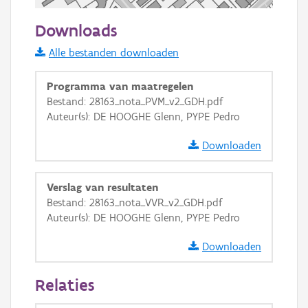
50 m
Downloads
Informatie Vlaanderen
Alle bestanden downloaden
i
Programma van maatregelen
Bestand: 28163_nota_PVM_v2_GDH.pdf
Auteur(s): DE HOOGHE Glenn, PYPE Pedro
+
−
Downloaden
Verslag van resultaten
Bestand: 28163_nota_VVR_v2_GDH.pdf
Auteur(s): DE HOOGHE Glenn, PYPE Pedro
Basis Lagen
Downloaden
OSM-Basiskaart
Ortho
Relaties
GRB-Basiskaart