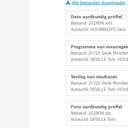
Alle bestanden downloaden
i
Data aardkundig profiel
Bestand: 2021K96.xml
Auteur(s): HOUBRECHTS Sara
+
−
Programma van maatregel
Bestand: 21-725 Genk Mondeo
Auteur(s): DEVILLE Tom, HOU
Basis Lagen
Verslag van resultaten
Bestand: 21-725 Genk Mondeo
OSM-Basiskaart
Auteur(s): DEVILLE Tom, HOU
Ortho
GRB-Basiskaart
Foto aardkundig profiel
Bestand: 2021K96.zip
GRB-Basiskaart in grijsw
Auteur(s): DEVILLE Tom