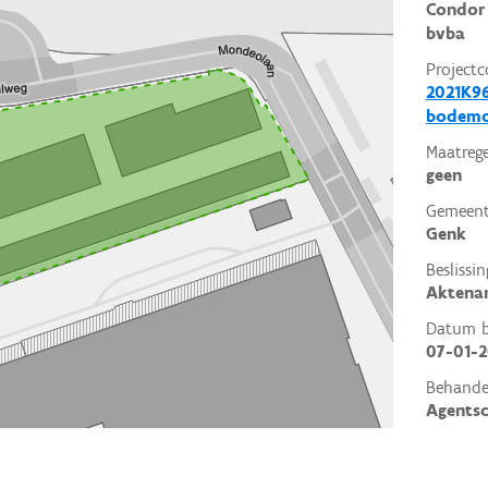
Condor 
bvba
Projectc
2021K96
bodemo
Maatrege
geen
Gemeent
Genk
Beslissin
Aktena
Datum be
07-01-
Behande
Agents