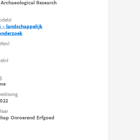
Archaeological Research
ode(s)
 - landschappelijk
nderzoek
l(en)
e(n)
g
me
slissing
2022
laar
chap Onroerend Erfgoed