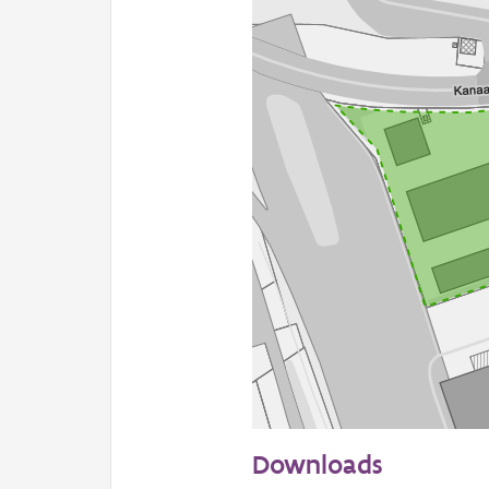
50 m
Downloads
Informatie Vlaanderen