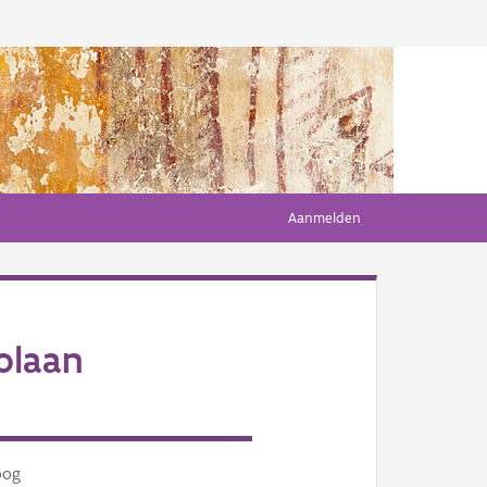
Aanmelden
olaan
oog