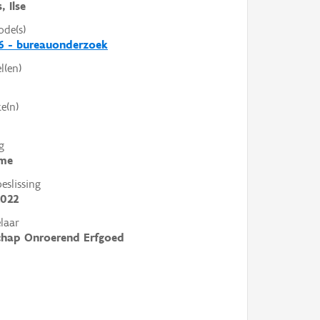
, Ilse
ode(s)
6 - bureauonderzoek
l(en)
e(n)
g
me
slissing
2022
laar
chap Onroerend Erfgoed