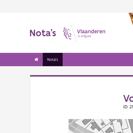
Nota's
Nota's
V
ID: 