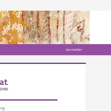
Aanmelden
at
21140
oog