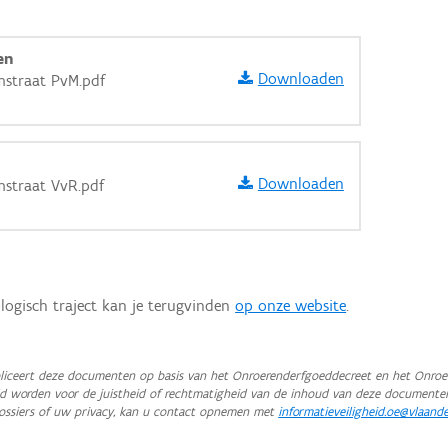
en
Downloaden
mstraat PvM.pdf
Downloaden
mstraat VvR.pdf
logisch traject kan je terugvinden
op onze website
.
iceert deze documenten op basis van het Onroerenderfgoeddecreet en het Onroer
teld worden voor de juistheid of rechtmatigheid van de inhoud van deze documente
aarden
ossiers of uw privacy, kan u contact opnemen met
informatieveiligheid.oe@vlaand