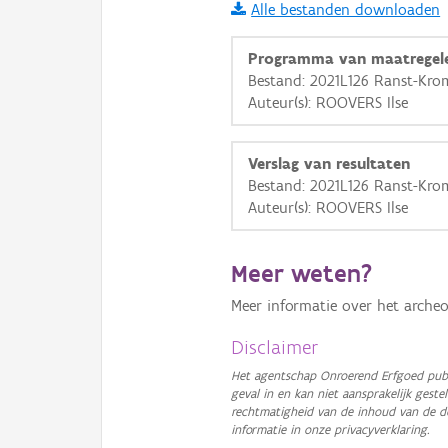
Alle bestanden downloaden
i
Programma van maatregel
Bestand: 2021L126 Ranst-Kro
Auteur(s): ROOVERS Ilse
+
−
Verslag van resultaten
Bestand: 2021L126 Ranst-Kro
Auteur(s): ROOVERS Ilse
Basis Lagen
Meer weten?
OSM-Basiskaart
Meer informatie over het archeo
Ortho
Disclaimer
GRB-Basiskaart
Het agentschap Onroerend Erfgoed publ
geval in en kan niet aansprakelijk ges
GRB-Basiskaart in grijsw
rechtmatigheid van de inhoud van de d
informatie in onze privacyverklaring.