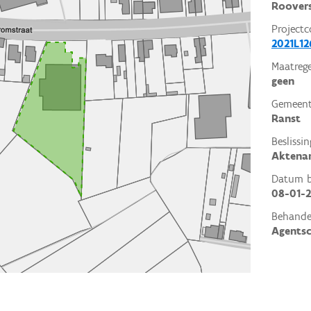
Roovers
Projectc
2021L12
Maatrege
geen
Gemeent
Ranst
Beslissin
Aktena
Datum be
08-01-
Behande
Agents