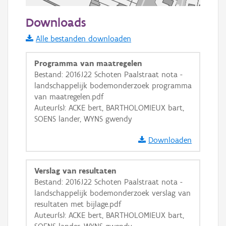
50 m
Downloads
Informatie Vlaanderen
Alle bestanden downloaden
i
Programma van maatregelen
Bestand: 2016J22 Schoten Paalstraat nota -
landschappelijk bodemonderzoek programma
+
−
van maatregelen.pdf
Auteur(s): ACKE bert, BARTHOLOMIEUX bart,
SOENS lander, WYNS gwendy
Downloaden
Basis Lagen
Verslag van resultaten
Bestand: 2016J22 Schoten Paalstraat nota -
OSM-Basiskaart
landschappelijk bodemonderzoek verslag van
Ortho
resultaten met bijlage.pdf
Auteur(s): ACKE bert, BARTHOLOMIEUX bart,
GRB-Basiskaart