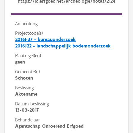
https://id.erfgoed.net/archeologie/notas/2124
Archeoloog
Projectcode(s)
2016F37 - bureauonderzoek
2016J22 - landschappelijk bodemonderzoek
Maatregel(en)
geen
Gemeente(n)
Schoten
Beslissing
Aktename
Datum beslissing
13-03-2017
Behandelaar
Agentschap Onroerend Erfgoed