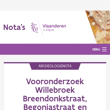
Nota's
MENU
ARCHEOLOGIENOTA
Nota's
Vooronderzoek
Aanmelden
Willebroek
Breendonkstraat,
Begoniastraat en