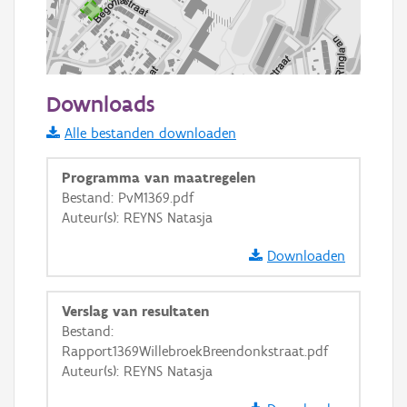
100 m
Downloads
Informatie Vlaanderen
Alle bestanden downloaden
i
Programma van maatregelen
Bestand: PvM1369.pdf
Auteur(s): REYNS Natasja
+
−
Downloaden
Verslag van resultaten
Bestand:
Rapport1369WillebroekBreendonkstraat.pdf
Basis Lagen
Auteur(s): REYNS Natasja
OSM-Basiskaart