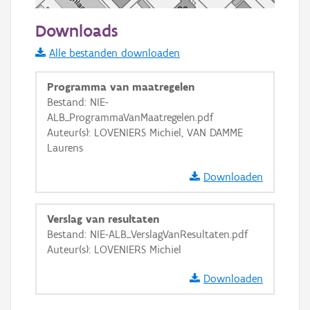
50 m
Downloads
Informatie Vlaanderen
Alle bestanden downloaden
i
Programma van maatregelen
Bestand: NIE-
ALB_ProgrammaVanMaatregelen.pdf
+
−
Auteur(s): LOVENIERS Michiel, VAN DAMME
Laurens
Downloaden
Verslag van resultaten
Basis Lagen
Bestand: NIE-ALB_VerslagVanResultaten.pdf
Auteur(s): LOVENIERS Michiel
OSM-Basiskaart
Ortho
Downloaden
GRB-Basiskaart