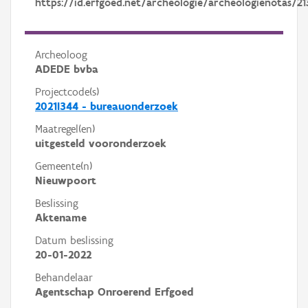
https://id.erfgoed.net/archeologie/archeologienotas/21
Archeoloog
ADEDE bvba
Projectcode(s)
2021I344 - bureauonderzoek
Maatregel(en)
uitgesteld vooronderzoek
Gemeente(n)
Nieuwpoort
Beslissing
Aktename
Datum beslissing
20-01-2022
Behandelaar
Agentschap Onroerend Erfgoed