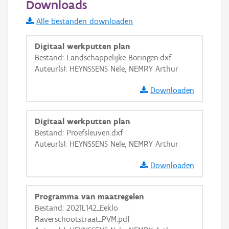
Downloads
Informatie Vlaanderen
Alle bestanden downloaden
i
Digitaal werkputten plan
Bestand: Landschappelijke Boringen.dxf
Auteur(s): HEYNSSENS Nele, NEMRY Arthur
+
−
Downloaden
Digitaal werkputten plan
Bestand: Proefsleuven.dxf
Auteur(s): HEYNSSENS Nele, NEMRY Arthur
Basis Lagen
Downloaden
OSM-Basiskaart
Ortho
Programma van maatregelen
GRB-Basiskaart
Bestand: 2021L142_Eeklo
Raverschootstraat_PVM.pdf
GRB-Basiskaart in grijswaarden