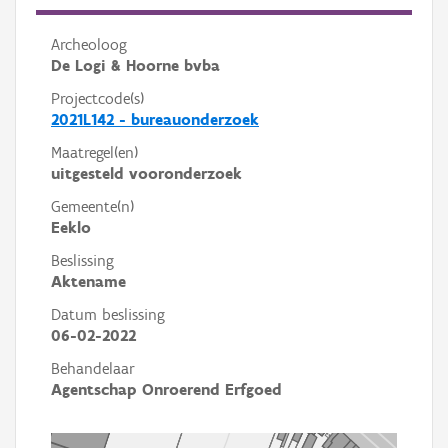
Archeoloog
De Logi & Hoorne bvba
Projectcode(s)
2021L142 - bureauonderzoek
Maatregel(en)
uitgesteld vooronderzoek
Gemeente(n)
Eeklo
Beslissing
Aktename
Datum beslissing
06-02-2022
Behandelaar
Agentschap Onroerend Erfgoed